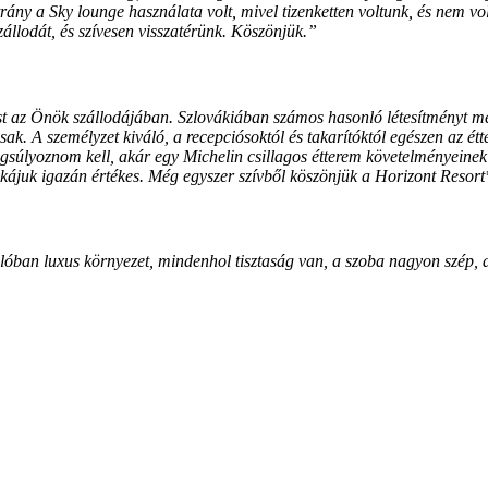
ány a Sky lounge használata volt, mivel tizenketten voltunk, és nem vo
zállodát, és szívesen visszatérünk. Köszönjük.”
st az Önök szállodájában. Szlovákiában számos hasonló létesítményt me
sak. A személyzet kiváló, a recepciósoktól és takarítóktól egészen az ét
angsúlyoznom kell, akár egy Michelin csillagos étterem követelményeinek
nkájuk igazán értékes. Még egyszer szívből köszönjük a Horizont Resor
lóban luxus környezet, mindenhol tisztaság van, a szoba nagyon szép, a