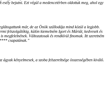
lt esély bejutni. Ezt végül a medencetérben oldottuk meg, ahol egy
glátogattunk már, de az Önök szállodája mind közül a legjobb.
termi felszolgálókig, külön kiemelném Igort és Máriát, kedvesek és
 is megfelelnének. Változatosak és rendkívül finomak. Itt szeretném
t**** csapatának.”
z ágyak kényelmesek, a szoba felszereltsége összességében kiváló.