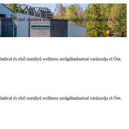
ával és első osztályú wellness szolgáltatásaival varázsolja el Önt.
ával és első osztályú wellness szolgáltatásaival varázsolja el Önt.
ával és első osztályú wellness szolgáltatásaival varázsolja el Önt.