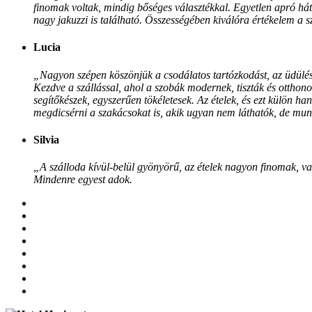
finomak voltak, mindig bőséges választékkal. Egyetlen apró hátr
nagy jakuzzi is található. Összességében kiválóra értékelem a s
Lucia
„Nagyon szépen köszönjük a csodálatos tartózkodást, az üdülé
Kezdve a szállással, ahol a szobák modernek, tiszták és otthono
segítőkészek, egyszerűen tökéletesek. Az ételek, és ezt külön h
megdicsérni a szakácsokat is, akik ugyan nem láthatók, de mu
Silvia
„A szálloda kívül-belül gyönyörű, az ételek nagyon finomak, va
Mindenre egyest adok.