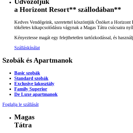
Üdvözöljük
a
Horizont Resort** szállodában**
Kedves Vendégeink, szeretettel köszöntjük Önöket a Horizont R
tökéletes kikapcsolódásra vágynak a Magas Tátra csúcsaira nyíló 
Kényeztesse magát egy felejthetetlen tartózkodással, és használj
Szálláskínálat
Szobák és Apartmanok
Basic szobák
Standard szobák
Exclusive lakosztály
Family Superior
De Luxe apartmanok
Foglalja le szállását
Magas
Tátra