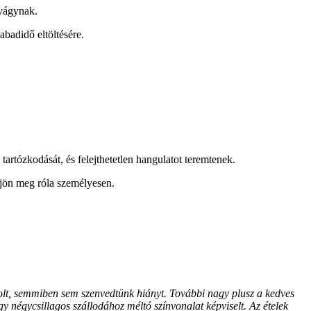
 vágynak.
abadidő eltöltésére.
artózkodását, és felejthetetlen hangulatot teremtenek.
djön meg róla személyesen.
 volt, semmiben sem szenvedtünk hiányt. További nagy plusz a kedves
gy négycsillagos szállodához méltó színvonalat képviselt. Az ételek