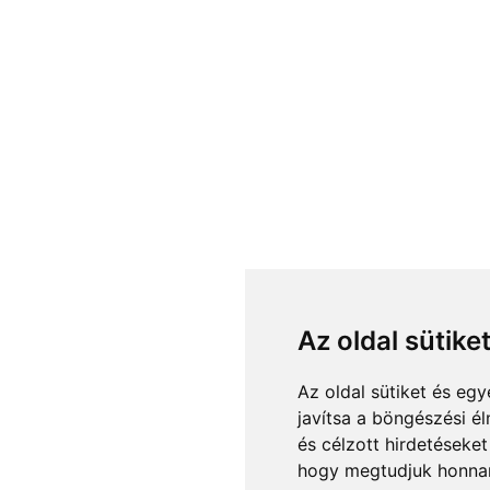
Az oldal sütike
Az oldal sütiket és e
javítsa a böngészési é
és célzott hirdetéseket
hogy megtudjuk honnan