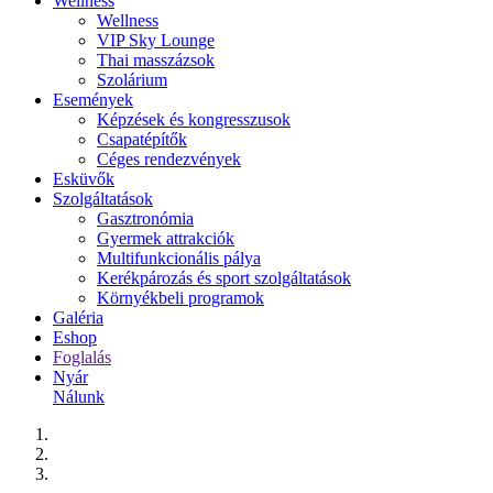
Wellness
Wellness
VIP Sky Lounge
Thai masszázsok
Szolárium
Események
Képzések és kongresszusok
Csapatépítők
Céges rendezvények
Esküvők
Szolgáltatások
Gasztronómia
Gyermek attrakciók
Multifunkcionális pálya
Kerékpározás és sport szolgáltatások
Környékbeli programok
Galéria
Eshop
Foglalás
Nyár
Nálunk