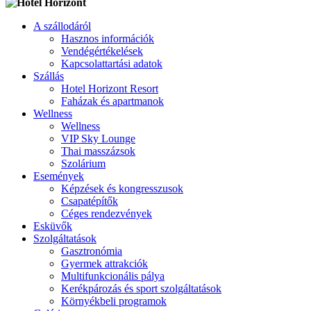
A szállodáról
Hasznos információk
Vendégértékelések
Kapcsolattartási adatok
Szállás
Hotel Horizont Resort
Faházak és apartmanok
Wellness
Wellness
VIP Sky Lounge
Thai masszázsok
Szolárium
Események
Képzések és kongresszusok
Csapatépítők
Céges rendezvények
Esküvők
Szolgáltatások
Gasztronómia
Gyermek attrakciók
Multifunkcionális pálya
Kerékpározás és sport szolgáltatások
Környékbeli programok