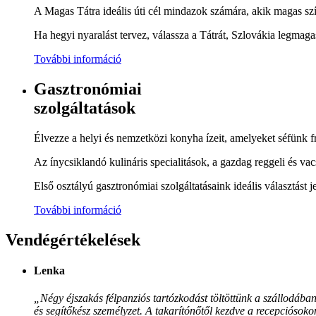
A Magas Tátra ideális úti cél mindazok számára, akik magas szí
Ha hegyi nyaralást tervez, válassza a Tátrát, Szlovákia legmaga
További információ
Gasztronómiai
szolgáltatások
Élvezze a helyi és nemzetközi konyha ízeit, amelyeket séfünk fr
Az ínycsiklandó kulináris specialitások, a gazdag reggeli és va
Első osztályú gasztronómiai szolgáltatásaink ideális választás
További információ
Vendégértékelések
Lenka
„Négy éjszakás félpanziós tartózkodást töltöttünk a szállodában
és segítőkész személyzet. A takarítónőtől kezdve a recepciósoko