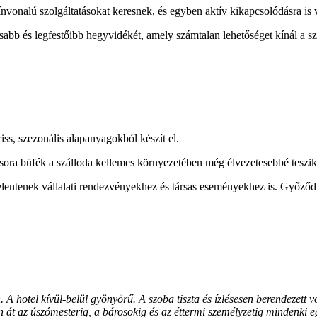
nvonalú szolgáltatásokat keresnek, és egyben aktív kikapcsolódásra is
sabb és legfestőibb hegyvidékét, amely számtalan lehetőséget kínál a sz
iss, szezonális alapanyagokból készít el.
csora büfék a szálloda kellemes környezetében még élvezetesebbé teszik t
t jelentenek vállalati rendezvényekhez és társas eseményekhez is. Győző
. A hotel kívül-belül gyönyörű. A szoba tiszta és ízlésesen berendezett
n át az úszómesterig, a bárosokig és az éttermi személyzetig mindenki e