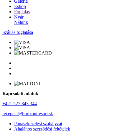
Galéria
Eshop
Foglalás
Nyár
Nálunk
Szállás foglalása
Kapcsolati adatok
+421 527 843 344
recepcia@horizontresort.sk
Panaszkezelési szabályzat
Általános szerződési feltételek