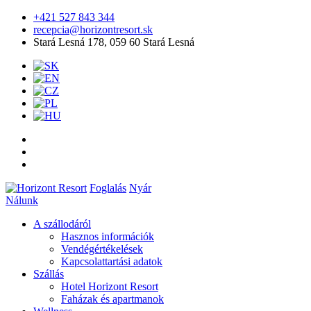
+421 527 843 344
recepcia@horizontresort.sk
Stará Lesná 178, 059 60 Stará Lesná
Foglalás
Nyár
Nálunk
A szállodáról
Hasznos információk
Vendégértékelések
Kapcsolattartási adatok
Szállás
Hotel Horizont Resort
Faházak és apartmanok