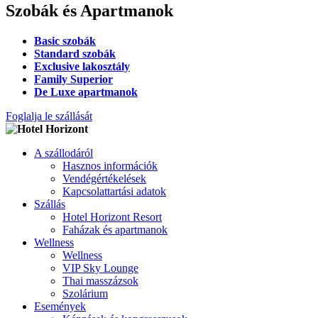
Szobák és Apartmanok
Basic szobák
Standard szobák
Exclusive lakosztály
Family Superior
De Luxe apartmanok
Foglalja le szállását
A szállodáról
Hasznos információk
Vendégértékelések
Kapcsolattartási adatok
Szállás
Hotel Horizont Resort
Faházak és apartmanok
Wellness
Wellness
VIP Sky Lounge
Thai masszázsok
Szolárium
Események