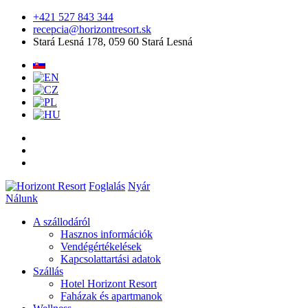
+421 527 843 344
recepcia@horizontresort.sk
Stará Lesná 178, 059 60 Stará Lesná
Foglalás
Nyár
Nálunk
A szállodáról
Hasznos információk
Vendégértékelések
Kapcsolattartási adatok
Szállás
Hotel Horizont Resort
Faházak és apartmanok