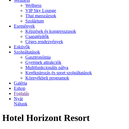
Wellness
Wellness
VIP Sky Lounge
Thai masszázsok
Szolárium
Események
Képzések és kongresszusok
Csapatépítők
Céges rendezvények
Esküvők
Szolgáltatások
Gasztronómia
Gyermek attrakciók
Multifunkcionális pálya
Kerékpározás és sport szolgáltatások
Környékbeli programok
Galéria
Eshop
Foglalás
Nyár
Nálunk
Hotel Horizont Resort