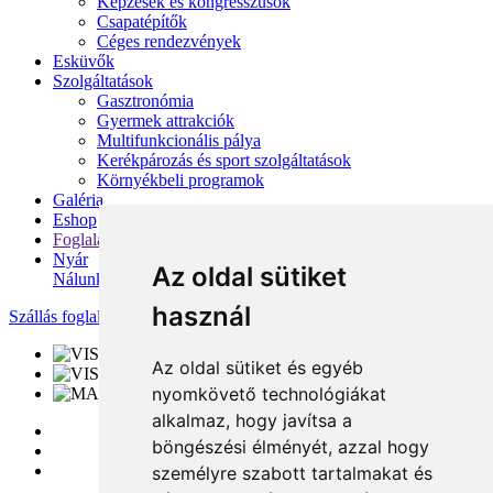
Képzések és kongresszusok
Csapatépítők
Céges rendezvények
Esküvők
Szolgáltatások
Gasztronómia
Gyermek attrakciók
Multifunkcionális pálya
Kerékpározás és sport szolgáltatások
Környékbeli programok
Galéria
Eshop
Foglalás
Nyár
Az oldal sütiket
Nálunk
használ
Szállás foglalása
Az oldal sütiket és egyéb
nyomkövető technológiákat
alkalmaz, hogy javítsa a
böngészési élményét, azzal hogy
személyre szabott tartalmakat és