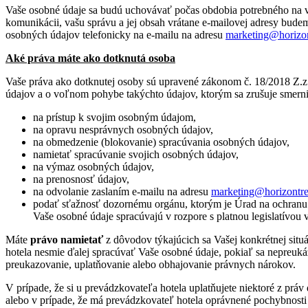
Vaše osobné údaje sa budú uchovávať počas obdobia potrebného na v
komunikácii, vašu správu a jej obsah vrátane e-mailovej adresy bud
osobných údajov telefonicky na e-mailu na adresu
marketing@horizon
Aké práva máte ako dotknutá osoba
Vaše práva ako dotknutej osoby sú upravené zákonom č. 18/2018 Z.z
údajov a o voľnom pohybe takýchto údajov, ktorým sa zrušuje smern
na prístup k svojim osobným údajom,
na opravu nesprávnych osobných údajov,
na obmedzenie (blokovanie) spracúvania osobných údajov,
namietať spracúvanie svojich osobných údajov,
na výmaz osobných údajov,
na prenosnosť údajov,
na odvolanie zaslaním e-mailu na adresu
marketing@horizontre
podať sťažnosť dozornému orgánu, ktorým je Úrad na ochranu os
Vaše osobné údaje spracúvajú v rozpore s platnou legislatívou
Máte
právo namietať
z dôvodov týkajúcich sa Vašej konkrétnej sit
hotela nesmie ďalej spracúvať Vaše osobné údaje, pokiaľ sa nepreuk
preukazovanie, uplatňovanie alebo obhajovanie právnych nárokov.
V prípade, že si u prevádzkovateľa hotela uplatňujete niektoré z prá
alebo v prípade, že má prevádzkovateľ hotela oprávnené pochybnosti 