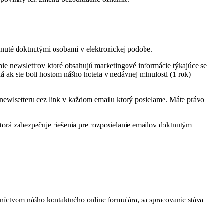
ynuté doktnutými osobami v elektronickej podobe.
e newslettrov ktoré obsahujú marketingové informácie týkajúce se
 ak ste boli hostom nášho hotela v nedávnej minulosti (1 rok)
newlsetteru cez link v každom emailu ktorý posielame. Máte právo
ktorá zabezpečuje riešenia pre rozposielanie emailov doktnutým
dníctvom nášho kontaktného online formulára, sa spracovanie stáva