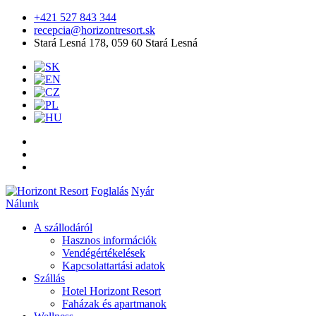
+421 527 843 344
recepcia@horizontresort.sk
Stará Lesná 178, 059 60 Stará Lesná
Foglalás
Nyár
Nálunk
A szállodáról
Hasznos információk
Vendégértékelések
Kapcsolattartási adatok
Szállás
Hotel Horizont Resort
Faházak és apartmanok