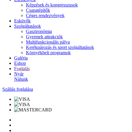
Képzések és kongresszusok
Csapatépítők
Céges rendezvények
Esküvők
Szolgáltatások
Gasztronómia
Gyermek attrakciók
Multifunkcionális pálya
Kerékpározás és sport szolgáltatások
Környékbeli programok
Galéria
Eshop
Foglalás
Nyár
Nálunk
Szállás foglalása