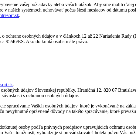
ybavenie vašej požiadavky alebo vašich otázok. Aby sme mohli ďalej 
eme v našich systémoch uchovávať počas šiesti mesiacov od dátumu pos
tresort.sk
.
. o ochrane osobných údajov a v článkoch 12 až 22 Nariadenia Rady (
ica 95/46/ES. Ako dotknutá osoba máte právo:
sort.sk
.
obných údajov Slovenskej republiky, Hraničná 12, 820 07 Bratislava 27 
 v súvuskosti s ochranou osobných údajov.
uácie spracúvanie Vašich osobných údajov, ktoré je vykonávané na zák
ážu nevyhnutné oprávnené dôvody na takéto spracúvanie, ktoré prevaž
v dotknutej osoby podľa právnych predpisov upravujúcich ochranu osobn
o Vašej totožnosti, vyhradzuje si prevádzkovateľ hotela právo Vás po