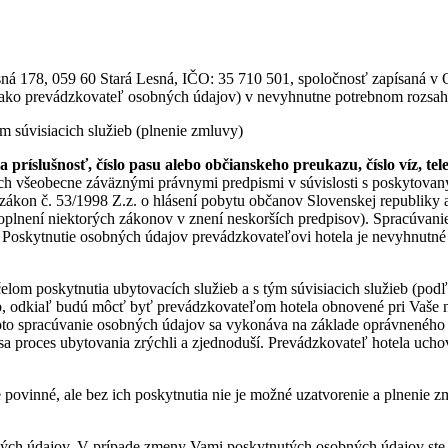
 059 60 Stará Lesná, IČO: 35 710 501, spoločnosť zapísaná v OR Ok
(ako prevádzkovateľ osobných údajov) v nevyhnutne potrebnom rozsah
m súvisiacich služieb (plnenie zmluvy)
príslušnosť, číslo pasu alebo občianskeho preukazu, číslo víz, tele
ých všeobecne záväznými právnymi predpismi v súvislosti s poskytovaný
kon č. 53/1998 Z.z. o hlásení pobytu občanov Slovenskej republiky a 
 doplnení niektorých zákonov v znení neskorších predpisov). Spracúva
 Poskytnutie osobných údajov prevádzkovateľovi hotela je nevyhnutné 
elom poskytnutia ubytovacích služieb a s tým súvisiacich služieb (po
eb, odkiaľ budú môcť byť prevádzkovateľom hotela obnovené pri Vaše na
to spracúvanie osobných údajov sa vykonáva na základe oprávneného z
sa proces ubytovania zrýchli a zjednoduší. Prevádzkovateľ hotela uch
ovinné, ale bez ich poskytnutia nie je možné uzatvorenie a plnenie zmlu
ných údajov. V prípade zmeny Vami poskytnutých osobných údajov st