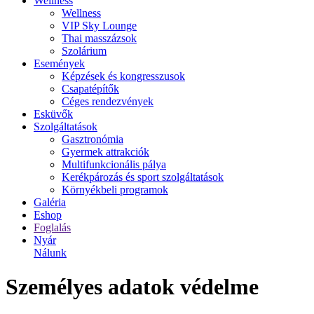
Wellness
Wellness
VIP Sky Lounge
Thai masszázsok
Szolárium
Események
Képzések és kongresszusok
Csapatépítők
Céges rendezvények
Esküvők
Szolgáltatások
Gasztronómia
Gyermek attrakciók
Multifunkcionális pálya
Kerékpározás és sport szolgáltatások
Környékbeli programok
Galéria
Eshop
Foglalás
Nyár
Nálunk
Személyes adatok védelme