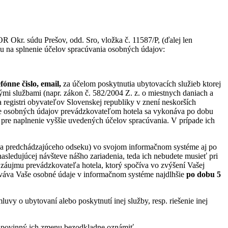
r. súdu Prešov, odd. Sro, vložka č. 11587/P, (ďalej len
u na splnenie účelov spracúvania osobných údajov:
fónne čislo, email,
za účelom poskytnutia ubytovacích služieb ktorej
mi službami (napr. zákon č. 582/2004 Z. z. o miestnych daniach a
registri obyvateľov Slovenskej republiky v znení neskorších
nie osobných údajov prevádzkovateľom hotela sa vykonáva po dobu
pre naplnenie vyššie uvedených účelov spracúvania. V prípade ich
dľa predchádzajúceho odseku) vo svojom informačnom systéme aj po
sledujúcej návšteve nášho zariadenia, teda ich nebudete musieť pri
áujmu prevádzkovateľa hotela, ktorý spočíva vo zvýšení Vašej
ováva Vaše osobné údaje v informačnom systéme najdlhšie
po dobu 5
vy o ubytovaní alebo poskytnutí inej služby, resp. riešenie inej
e povinný ich zmenu bezodkladne oznámiť.