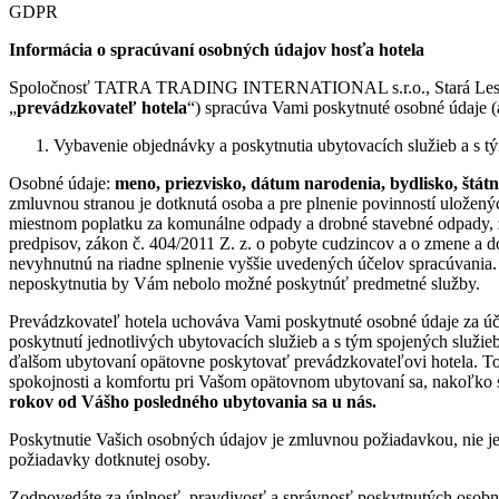
GDPR
Informácia o spracúvaní osobných údajov hosťa hotela
Spoločnosť TATRA TRADING INTERNATIONAL s.r.o., Stará Lesná 178,
„
prevádzkovateľ hotela
“) spracúva Vami poskytnuté osobné údaje 
Vybavenie objednávky a poskytnutia ubytovacích služieb a s tý
Osobné údaje:
meno, priezvisko, dátum narodenia, bydlisko, štátna 
zmluvnou stranou je dotknutá osoba a pre plnenie povinností uložen
miestnom poplatku za komunálne odpady a drobné stavebné odpady, zá
predpisov, zákon č. 404/2011 Z. z. o pobyte cudzincov a o zmene a
nevyhnutnú na riadne splnenie vyššie uvedených účelov spracúvania.
neposkytnutia by Vám nebolo možné poskytnúť predmetné služby.
Prevádzkovateľ hotela uchováva Vami poskytnuté osobné údaje za úč
poskytnutí jednotlivých ubytovacích služieb a s tým spojených služi
ďalšom ubytovaní opätovne poskytovať prevádzkovateľovi hotela. To
spokojnosti a komfortu pri Vašom opätovnom ubytovaní sa, nakoľko 
rokov od Vášho posledného ubytovania sa u nás.
Poskytnutie Vašich osobných údajov je zmluvnou požiadavkou, nie je p
požiadavky dotknutej osoby.
Zodpovedáte za úplnosť, pravdivosť a správnosť poskytnutých osob