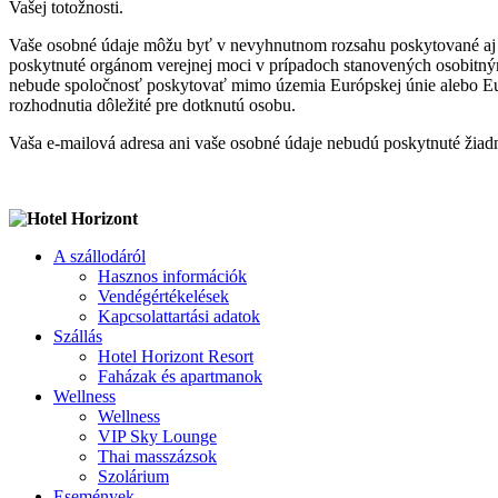
Vašej totožnosti.
Vaše osobné údaje môžu byť v nevyhnutnom rozsahu poskytované aj ďa
poskytnuté orgánom verejnej moci v prípadoch stanovených osobitným
nebude spoločnosť poskytovať mimo územia Európskej únie alebo Eu
rozhodnutia dôležité pre dotknutú osobu.
Vaša e-mailová adresa ani vaše osobné údaje nebudú poskytnuté žiadn
A szállodáról
Hasznos információk
Vendégértékelések
Kapcsolattartási adatok
Szállás
Hotel Horizont Resort
Faházak és apartmanok
Wellness
Wellness
VIP Sky Lounge
Thai masszázsok
Szolárium
Események