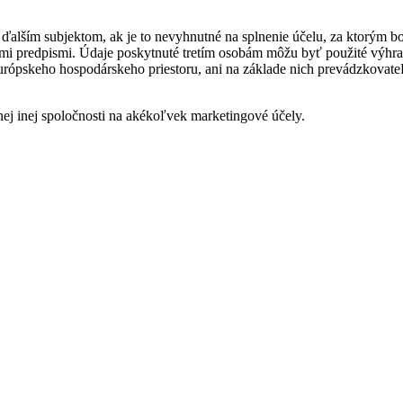
lším subjektom, ak je to nevyhnutné na splnenie účelu, za ktorým boli
i predpismi. Údaje poskytnuté tretím osobám môžu byť použité výhrad
rópskeho hospodárskeho priestoru, ani na základe nich prevádzkovat
ej inej spoločnosti na akékoľvek marketingové účely.