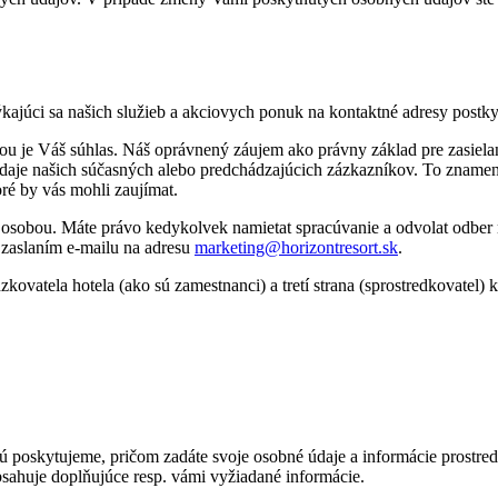
kajúci sa našich služieb a akciovych ponuk na kontaktné adresy postk
je Váš súhlas. Náš oprávnený záujem ako právny základ pre zasielani
údaje našich súčasných alebo predchádzajúcich zázkazníkov. To znamená
é by vás mohli zaujímat.
u osobou. Máte právo kedykolvek namietat spracúvanie a odvolat odber 
 zaslaním e-mailu na adresu
marketing@horizontresort.sk
.
vatela hotela (ako sú zamestnanci) a tretí strana (sprostredkovatel) 
rú poskytujeme, pričom zadáte svoje osobné údaje a informácie prostre
ahuje doplňujúce resp. vámi vyžiadané informácie.