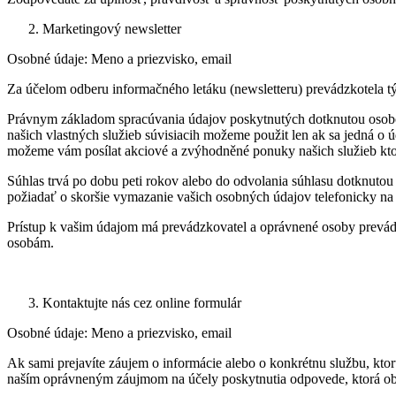
Marketingový newsletter
Osobné údaje: Meno a priezvisko, email
Za účelom odberu informačného letáku (newsletteru) prevádzkotela tý
Právnym základom spracúvania údajov poskytnutých dotknutou osobou 
našich vlastných služieb súvisiacih možeme použit len ak sa jedná o 
možeme vám posílat akciové a zvýhodněné ponuky našich služieb ktor
Súhlas trvá po dobu peti rokov alebo do odvolania súhlasu dotknuto
požiadať o skoršie vymazanie vašich osobných údajov telefonicky na
Prístup k vašim údajom má prevádzkovatel a oprávnené osoby prevádzko
osobám.
Kontaktujte nás cez online formulár
Osobné údaje: Meno a priezvisko, email
Ak sami prejavíte záujem o informácie alebo o konkrétnu službu, kto
naším oprávneným záujmom na účely poskytnutia odpovede, ktorá obs