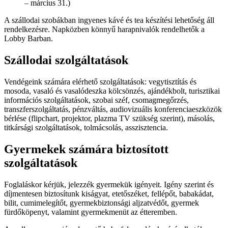
– március 31.)
A szállodai szobákban ingyenes kávé és tea készítési lehetőség áll
rendelkezésre. Napközben könnyű harapnivalók rendelhetők a
Lobby Barban.
Szállodai szolgáltatások
Vendégeink számára elérhető szolgáltatások: vegytisztítás és
mosoda, vasaló és vasalódeszka kölcsönzés, ajándékbolt, turisztikai
információs szolgáltatások, szobai széf, csomagmegőrzés,
transzferszolgáltatás, pénzváltás, audiovizuális konferenciaeszközök
bérlése (flipchart, projektor, plazma TV szükség szerint), másolás,
titkársági szolgáltatások, tolmácsolás, asszisztencia.
Gyermekek számára biztosított
szolgáltatások
Foglaláskor kérjük, jelezzék gyermekük igényeit. Igény szerint és
díjmentesen biztosítunk kiságyat, etetőszéket, fellépőt, babakádat,
bilit, cumimelegítőt, gyermekbiztonsági aljzatvédőt, gyermek
fürdőköpenyt, valamint gyermekmenüt az étteremben.