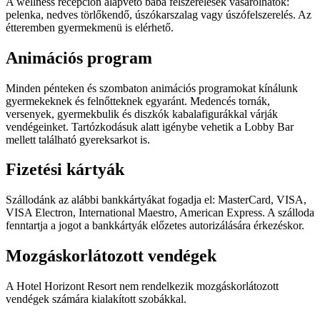
A wellness recepción alapvető baba felszerelések vásárolhatók:
pelenka, nedves törlőkendő, úszókarszalag vagy úszófelszerelés. Az
étteremben gyermekmenü is elérhető.
Animációs program
Minden pénteken és szombaton animációs programokat kínálunk
gyermekeknek és felnőtteknek egyaránt. Medencés tornák,
versenyek, gyermekbulik és diszkók kabalafigurákkal várják
vendégeinket. Tartózkodásuk alatt igénybe vehetik a Lobby Bar
mellett található gyereksarkot is.
Fizetési kártyák
Szállodánk az alábbi bankkártyákat fogadja el: MasterCard, VISA,
VISA Electron, International Maestro, American Express. A szálloda
fenntartja a jogot a bankkártyák előzetes autorizálására érkezéskor.
Mozgáskorlátozott vendégek
A Hotel Horizont Resort nem rendelkezik mozgáskorlátozott
vendégek számára kialakított szobákkal.