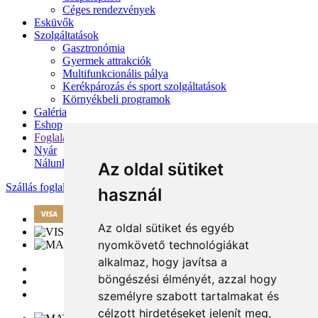
Céges rendezvények
Esküvők
Szolgáltatások
Gasztronómia
Gyermek attrakciók
Multifunkcionális pálya
Kerékpározás és sport szolgáltatások
Környékbeli programok
Galéria
Eshop
Foglalás
Nyár
Nálunk
Az oldal sütiket
Szállás foglalása
használ
Az oldal sütiket és egyéb
nyomkövető technológiákat
alkalmaz, hogy javítsa a
böngészési élményét, azzal hogy
személyre szabott tartalmakat és
célzott hirdetéseket jelenít meg,