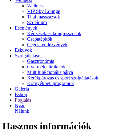
Wellness
Wellness
VIP Sky Lounge
Thai masszázsok
Szolárium
Események
Képzések és kongresszusok
Csapatépítők
Céges rendezvények
Esküvők
Szolgáltatások
Gasztronómia
Gyermek attrakciók
Multifunkcionális pálya
Kerékpározás és sport szolgáltatások
Környékbeli programok
Galéria
Eshop
Foglalás
Nyár
Nálunk
Hasznos információk