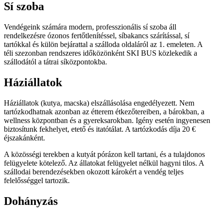
Sí szoba
Vendégeink számára modern, professzionális sí szoba áll
rendelkezésre ózonos fertőtlenítéssel, síbakancs szárítással, sí
tartókkal és külön bejárattal a szálloda oldaláról az 1. emeleten. A
téli szezonban rendszeres időközönként SKI BUS közlekedik a
szállodától a tátrai síközpontokba.
Háziállatok
Háziállatok (kutya, macska) elszállásolása engedélyezett. Nem
tartózkodhatnak azonban az étterem étkezőtereiben, a bárokban, a
wellness központban és a gyereksarokban. Igény esetén ingyenesen
biztosítunk fekhelyet, etető és itatótálat. A tartózkodás díja 20 €
éjszakánként.
A közösségi terekben a kutyát pórázon kell tartani, és a tulajdonos
felügyelete kötelező. Az állatokat felügyelet nélkül hagyni tilos. A
szállodai berendezésekben okozott károkért a vendég teljes
felelősséggel tartozik.
Dohányzás