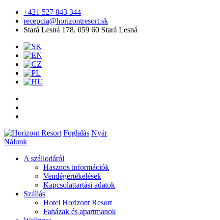
+421 527 843 344
recepcia@horizontresort.sk
Stará Lesná 178, 059 60 Stará Lesná
Foglalás
Nyár
Nálunk
A szállodáról
Hasznos információk
Vendégértékelések
Kapcsolattartási adatok
Szállás
Hotel Horizont Resort
Faházak és apartmanok