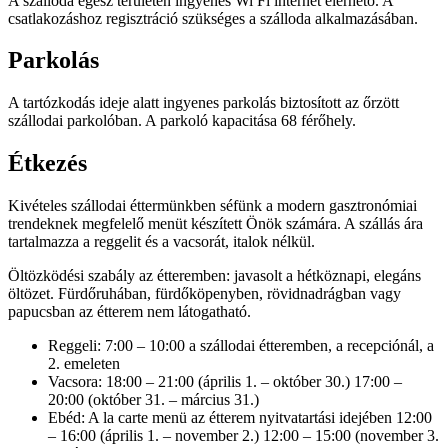
A szálloda egész területén ingyenes Wi Fi internet elérhető. A
csatlakozáshoz regisztráció szükséges a szálloda alkalmazásában.
Parkolás
A tartózkodás ideje alatt ingyenes parkolás biztosított az őrzött
szállodai parkolóban. A parkoló kapacitása 68 férőhely.
Étkezés
Kivételes szállodai éttermünkben séfünk a modern gasztronómiai
trendeknek megfelelő menüt készített Önök számára. A szállás ára
tartalmazza a reggelit és a vacsorát, italok nélkül.
Öltözködési szabály az étteremben: javasolt a hétköznapi, elegáns
öltözet. Fürdőruhában, fürdőköpenyben, rövidnadrágban vagy
papucsban az étterem nem látogatható.
Reggeli: 7:00 – 10:00 a szállodai étteremben, a recepciónál, a
2. emeleten
Vacsora: 18:00 – 21:00 (április 1. – október 30.) 17:00 –
20:00 (október 31. – március 31.)
Ebéd: A la carte menü az étterem nyitvatartási idejében 12:00
– 16:00 (április 1. – november 2.) 12:00 – 15:00 (november 3.