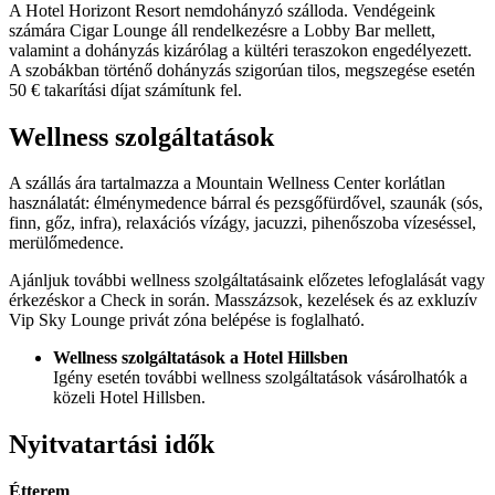
A Hotel Horizont Resort nemdohányzó szálloda. Vendégeink
számára Cigar Lounge áll rendelkezésre a Lobby Bar mellett,
valamint a dohányzás kizárólag a kültéri teraszokon engedélyezett.
A szobákban történő dohányzás szigorúan tilos, megszegése esetén
50 € takarítási díjat számítunk fel.
Wellness szolgáltatások
A szállás ára tartalmazza a Mountain Wellness Center korlátlan
használatát: élménymedence bárral és pezsgőfürdővel, szaunák (sós,
finn, gőz, infra), relaxációs vízágy, jacuzzi, pihenőszoba vízeséssel,
merülőmedence.
Ajánljuk további wellness szolgáltatásaink előzetes lefoglalását vagy
érkezéskor a Check in során. Masszázsok, kezelések és az exkluzív
Vip Sky Lounge privát zóna belépése is foglalható.
Wellness szolgáltatások a Hotel Hillsben
Igény esetén további wellness szolgáltatások vásárolhatók a
közeli Hotel Hillsben.
Nyitvatartási idők
Étterem