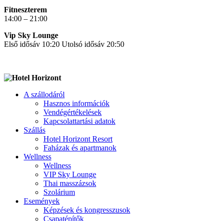
Fitneszterem
14:00 – 21:00
Vip Sky Lounge
Első idősáv 10:20 Utolsó idősáv 20:50
A szállodáról
Hasznos információk
Vendégértékelések
Kapcsolattartási adatok
Szállás
Hotel Horizont Resort
Faházak és apartmanok
Wellness
Wellness
VIP Sky Lounge
Thai masszázsok
Szolárium
Események
Képzések és kongresszusok
Csapatépítők