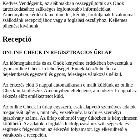
Kedves Vendégeink, az alábbiakban összegyűjtöttük az Önök
tartózkodásához szükséges legfontosabb információkat.
Amennyiben kérdésük merülne fel, kérjük, forduljanak bizalommal
szállodánk recepciójához vagy a foglalási osztályhoz. Kellemes
pihenést kívánunk.
Recepció
ONLINE CHECK IN REGISZTRÁCIÓS ŰRLAP
Az időmegtakarítás és az Önök kényelme érdekében bevezettük a
gyors online Check in lehetőséget. Ennek köszönhetően a
bejelentkezés egyszerű és gyors, felesleges várakozás nélkül.
Az érkezés előtt 3 nappal automatikusan e mailt küldünk az online
Check in kitöltésére. Amennyiben elfelejtené, a rendszer 1 nappal az
érkezés előtt emlékeztetőt küld.
Az online Check in űrlap egyszerű, csak alapvető személyes adatok
megadását igényli, mint név, vezetéknév, lakcím és személyi
igazolvány száma. Az űrlap otthonról vagy útközben is kényelmesen
kitölthető. Az adatok a foglalás feldolgozásához szükségesek, és
segítenek felgyorsítani az érkezési folyamatot, így elkerülhető a
várakozás a recepción.