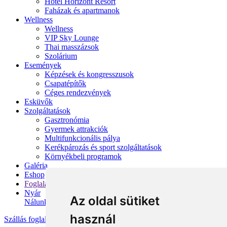
Hotel Horizont Resort
Faházak és apartmanok
Wellness
Wellness
VIP Sky Lounge
Thai masszázsok
Szolárium
Események
Képzések és kongresszusok
Csapatépítők
Céges rendezvények
Esküvők
Szolgáltatások
Gasztronómia
Gyermek attrakciók
Multifunkcionális pálya
Kerékpározás és sport szolgáltatások
Környékbeli programok
Galéria
Eshop
Foglalás
Nyár
Az oldal sütiket
Nálunk
használ
Szállás foglalása