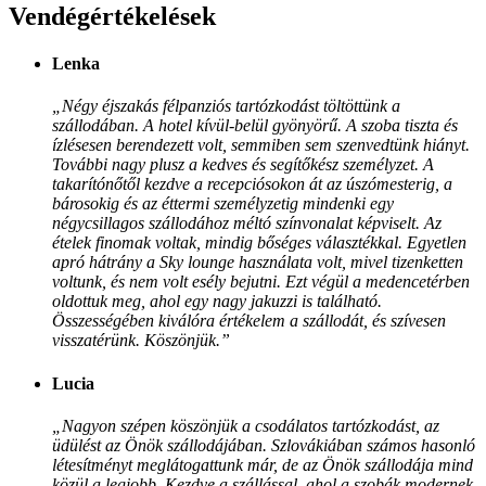
Vendégértékelések
Lenka
„Négy éjszakás félpanziós tartózkodást töltöttünk a
szállodában. A hotel kívül-belül gyönyörű. A szoba tiszta és
ízlésesen berendezett volt, semmiben sem szenvedtünk hiányt.
További nagy plusz a kedves és segítőkész személyzet. A
takarítónőtől kezdve a recepciósokon át az úszómesterig, a
bárosokig és az éttermi személyzetig mindenki egy
négycsillagos szállodához méltó színvonalat képviselt. Az
ételek finomak voltak, mindig bőséges választékkal. Egyetlen
apró hátrány a Sky lounge használata volt, mivel tizenketten
voltunk, és nem volt esély bejutni. Ezt végül a medencetérben
oldottuk meg, ahol egy nagy jakuzzi is található.
Összességében kiválóra értékelem a szállodát, és szívesen
visszatérünk. Köszönjük.”
Lucia
„Nagyon szépen köszönjük a csodálatos tartózkodást, az
üdülést az Önök szállodájában. Szlovákiában számos hasonló
létesítményt meglátogattunk már, de az Önök szállodája mind
közül a legjobb. Kezdve a szállással, ahol a szobák modernek,