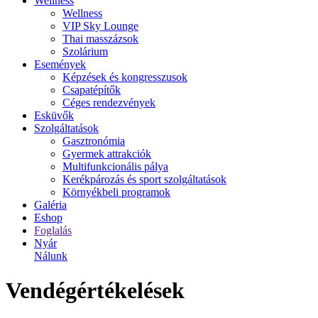
Wellness
Wellness
VIP Sky Lounge
Thai masszázsok
Szolárium
Események
Képzések és kongresszusok
Csapatépítők
Céges rendezvények
Esküvők
Szolgáltatások
Gasztronómia
Gyermek attrakciók
Multifunkcionális pálya
Kerékpározás és sport szolgáltatások
Környékbeli programok
Galéria
Eshop
Foglalás
Nyár
Nálunk
Vendégértékelések