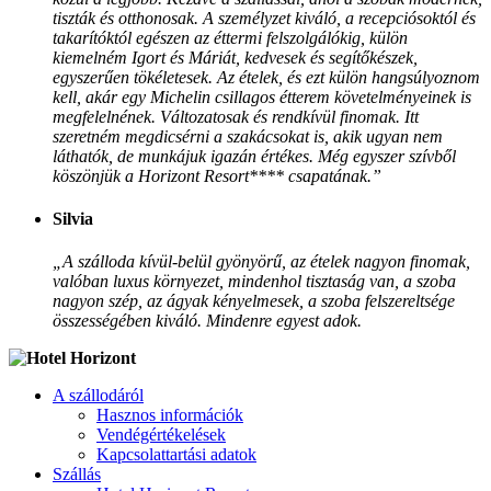
tiszták és otthonosak. A személyzet kiváló, a recepciósoktól és
takarítóktól egészen az éttermi felszolgálókig, külön
kiemelném Igort és Máriát, kedvesek és segítőkészek,
egyszerűen tökéletesek. Az ételek, és ezt külön hangsúlyoznom
kell, akár egy Michelin csillagos étterem követelményeinek is
megfelelnének. Változatosak és rendkívül finomak. Itt
szeretném megdicsérni a szakácsokat is, akik ugyan nem
láthatók, de munkájuk igazán értékes. Még egyszer szívből
köszönjük a Horizont Resort**** csapatának.”
Silvia
„A szálloda kívül-belül gyönyörű, az ételek nagyon finomak,
valóban luxus környezet, mindenhol tisztaság van, a szoba
nagyon szép, az ágyak kényelmesek, a szoba felszereltsége
összességében kiváló. Mindenre egyest adok.
A szállodáról
Hasznos információk
Vendégértékelések
Kapcsolattartási adatok
Szállás