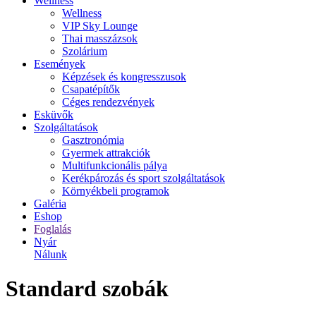
Wellness
Wellness
VIP Sky Lounge
Thai masszázsok
Szolárium
Események
Képzések és kongresszusok
Csapatépítők
Céges rendezvények
Esküvők
Szolgáltatások
Gasztronómia
Gyermek attrakciók
Multifunkcionális pálya
Kerékpározás és sport szolgáltatások
Környékbeli programok
Galéria
Eshop
Foglalás
Nyár
Nálunk
Standard szobák