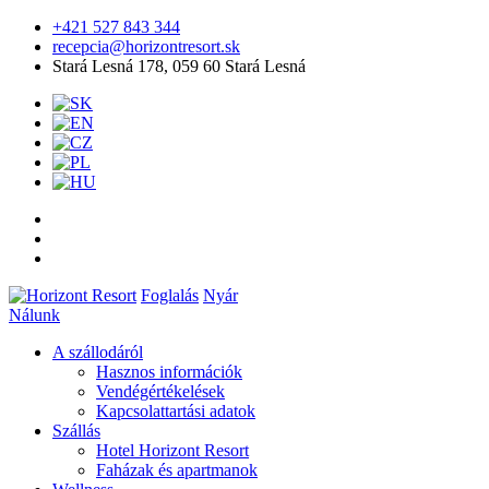
+421 527 843 344
recepcia@horizontresort.sk
Stará Lesná 178, 059 60 Stará Lesná
Foglalás
Nyár
Nálunk
A szállodáról
Hasznos információk
Vendégértékelések
Kapcsolattartási adatok
Szállás
Hotel Horizont Resort
Faházak és apartmanok