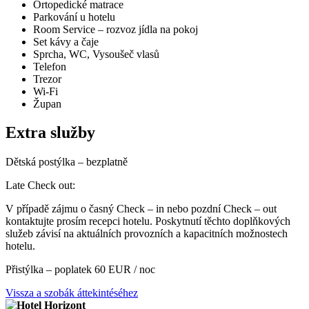
Ortopedické matrace
Parkování u hotelu
Room Service – rozvoz jídla na pokoj
Set kávy a čaje
Sprcha, WC, Vysoušeč vlasů
Telefon
Trezor
Wi-Fi
Župan
Extra služby
Dětská postýlka – bezplatně
Late Check out:
V případě zájmu o časný Check – in nebo pozdní Check – out
kontaktujte prosím recepci hotelu. Poskytnutí těchto doplňkových
služeb závisí na aktuálních provozních a kapacitních možnostech
hotelu.
Přistýlka – poplatek 60 EUR / noc
Vissza a szobák áttekintéséhez