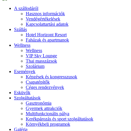
A szállodáról
Hasznos információk
Vendégértékelések
Kapcsolattartási adatok
Szállás
Hotel Horizont Resort
Faházak és apartmanok
Wellness
Wellness
VIP Sky Lounge
Thai masszázsok
Szolárium
Események
Képzések és kongresszusok
Csapatépítők
Céges rendezvények
Esküvők
Szolgáltatások
Gasztronómia
Gyermek attrakciók
Multifunkcionális pálya
Kerékpározás és sport szolgáltatások
Környékbeli programok
Galéria