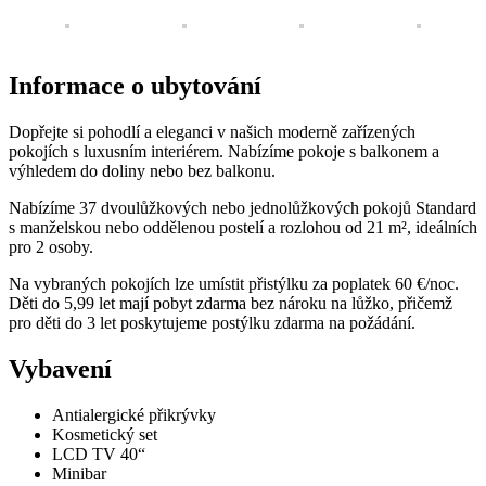
Informace o ubytování
Dopřejte si pohodlí a eleganci v našich moderně zařízených
pokojích s luxusním interiérem. Nabízíme pokoje s balkonem a
výhledem do doliny nebo bez balkonu.
Nabízíme 37 dvoulůžkových nebo jednolůžkových pokojů Standard
s manželskou nebo oddělenou postelí a rozlohou od 21 m², ideálních
pro 2 osoby.
Na vybraných pokojích lze umístit přistýlku za poplatek 60 €/noc.
Děti do 5,99 let mají pobyt zdarma bez nároku na lůžko, přičemž
pro děti do 3 let poskytujeme postýlku zdarma na požádání.
Vybavení
Antialergické přikrývky
Kosmetický set
LCD TV 40“
Minibar