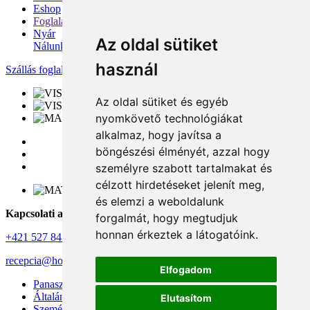
Eshop
Foglalás
Nyár
Az oldal sütiket
Nálunk
használ
Szállás foglalása
Az oldal sütiket és egyéb
nyomkövető technológiákat
alkalmaz, hogy javítsa a
böngészési élményét, azzal hogy
személyre szabott tartalmakat és
célzott hirdetéseket jelenít meg,
és elemzi a weboldalunk
Kapcsolati adatok
forgalmát, hogy megtudjuk
honnan érkeztek a látogatóink.
+421 527 843 344
recepcia@horizontresort.sk
Elfogadom
Panaszkezelési szabályzat
Általános szerződési feltételek
Elutasítom
Személyes adatok védelme