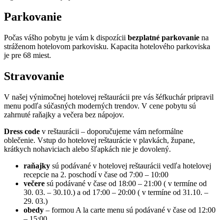
Parkovanie
Počas vášho pobytu je vám k dispozícii
bezplatné parkovanie
na
stráženom hotelovom parkovisku. Kapacita hotelového parkoviska
je pre 68 miest.
Stravovanie
V našej výnimočnej hotelovej reštaurácii pre vás šéfkuchár pripravil
menu podľa súčasných moderných trendov. V cene pobytu sú
zahrnuté raňajky a večera bez nápojov.
Dress code
v reštaurácii – doporučujeme vám neformálne
oblečenie. Vstup do hotelovej reštaurácie v plavkách, župane,
krátkych nohaviciach alebo šľapkách nie je dovolený.
raňajky
sú podávané v hotelovej reštaurácii vedľa hotelovej
recepcie na 2. poschodí v čase od 7:00 – 10:00
večere
sú podávané v čase od 18:00 – 21:00 ( v termíne od
30. 03. – 30.10.
) a od 17:00 – 20:00 ( v termíne od
31.10. –
29. 03.
)
obedy
– formou A la carte menu sú podávané v čase od 12:00
– 15:00.