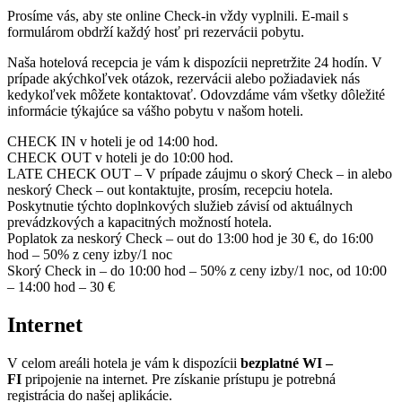
Prosíme vás, aby ste online Check-in vždy vyplnili. E-mail s
formulárom obdrží každý hosť pri rezervácii pobytu.
Naša hotelová recepcia je vám k dispozícii nepretržite 24 hodín. V
prípade akýchkoľvek otázok, rezervácii alebo požiadaviek nás
kedykoľvek môžete kontaktovať. Odovzdáme vám všetky dôležité
informácie týkajúce sa vášho pobytu v našom hoteli.
CHECK IN v hoteli je od 14:00 hod.
CHECK OUT v hoteli je do 10:00 hod.
LATE CHECK OUT – V prípade záujmu o skorý Check – in alebo
neskorý Check – out kontaktujte, prosím, recepciu hotela.
Poskytnutie týchto doplnkových služieb závisí od aktuálnych
prevádzkových a kapacitných možností hotela.
Poplatok za neskorý Check – out do 13:00 hod je 30 €, do 16:00
hod – 50% z ceny izby/1 noc
Skorý Check in – do 10:00 hod – 50% z ceny izby/1 noc, od 10:00
– 14:00 hod – 30 €
Internet
V celom areáli hotela je vám k dispozícii
bezplatné WI –
FI
pripojenie na internet. Pre získanie prístupu je potrebná
registrácia do našej aplikácie.