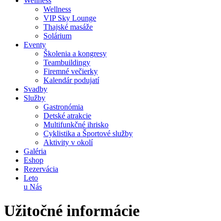
Wellness
Wellness
VIP Sky Lounge
Thajské masáže
Solárium
Eventy
Školenia a kongresy
Teambuildingy
Firemné večierky
Kalendár podujatí
Svadby
Služby
Gastronómia
Detské atrakcie
Multifunkčné ihrisko
Cyklistika a Športové služby
Aktivity v okolí
Galéria
Eshop
Rezervácia
Leto
u Nás
Užitočné informácie