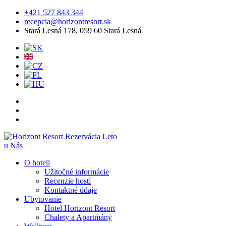
+421 527 843 344
recepcia@horizontresort.sk
Stará Lesná 178, 059 60 Stará Lesná
Rezervácia
Leto
u Nás
O hoteli
Užitočné informácie
Recenzie hostí
Kontaktné údaje
Ubytovanie
Hotel Horizont Resort
Chalety a Apartmány