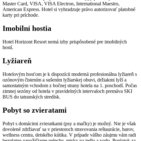
Master Card, VISA, VISA Electron, International Maestro,
American Express. Hotel si vyhradzuje právo autorizovať platobné
karty pri príchode.
Imobilní hostia
Hotel Horizont Resort nemá izby prispôsobené pre imobilných
hostí.
Lyžiareň
Hotelovým hosťom je k dispozícii moderná profesionálna lyžiareň s
ozónovým čistením a sušením lyžiarskej obuvi, držiakmi lyží a
samostatným vchodom z bočnej strany hotela na 1. poschodí. Počas
zimnej sezóny od hotela v pravidelných intervaloch premáva SKI
BUS do tatranských stredísk.
Pobyt so zvieratami
Pobyt s domácimi zvieratkami (psy a mačky) je možný. Nie je však
dovolené zdržiavať sa v priestoroch stravovania reštaurácie, barov,
wellness centra, detského kútika. V prípade vášho záujmu vám radi
bezplatne zapožičiame pelechy, misky na jedlo a vodu. Poplatok za