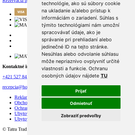
Rezervácia pobytu
technológie, ako sú súbory cookie
na ukladanie a/alebo prístup k
informáciám o zariadení. Súhlas s
týmito technológiami nám umožní
spracovávať údaje, ako je
správanie pri prehliadaní alebo
jedinečné ID na tejto stránke.
Nesúhlas alebo odvolanie súhlasu
môže nepriaznivo ovplyvniť určité
Kontaktné informácie
vlastnosti a funkcie. Ochranu
osobných údajov nájdete
TU
+421 527 843 344
recepcia@horizontresort.sk
Prijať
Reklamačný poriadok
Obchodné podmienky
Odmietnuť
Ochrana osobných údajov
Ubytovací poriadok
Zobraziť predvoľby
Ubytovací poriadok – apartmány a chalety
© Tatra Trading International s.r.o.