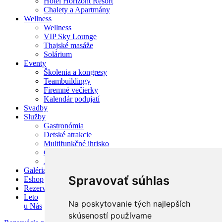
Hotel Horizont Resort
Chalety a Apartmány
Wellness
Wellness
VIP Sky Lounge
Thajské masáže
Solárium
Eventy
Školenia a kongresy
Teambuildingy
Firemné večierky
Kalendár podujatí
Svadby
Služby
Gastronómia
Detské atrakcie
Multifunkčné ihrisko
Cyklistika a Športové služby
Aktivity v okolí
Galéria
Spravovať súhlas
Eshop
Rezervácia
Leto
Na poskytovanie tých najlepších
u Nás
skúseností používame