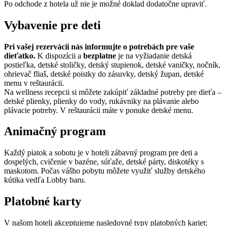
Po odchode z hotela už nie je možné doklad dodatočne upraviť.
Vybavenie pre deti
Pri vašej rezervácii nás informujte o potrebách pre vaše
dieťatko.
K dispozícii a
bezplatne
je na vyžiadanie detská
postieľka, detské stoličky, detský stupienok, detské vaničky, nočník,
ohrievač fliaš, detské poistky do zásuvky, detský župan, detské
menu v reštaurácii.
Na wellness recepcii si môžete zakúpiť základné potreby pre dieťa –
detské plienky, plienky do vody, rukávniky na plávanie alebo
plávacie potreby. V reštaurácii máte v ponuke detské menu.
Animačný program
Každý piatok a sobotu je v hoteli zábavný program pre deti a
dospelých, cvičenie v bazéne, súťaže, detské párty, diskotéky s
maskotom. Počas vášho pobytu môžete využiť služby detského
kútika vedľa Lobby baru.
Platobné karty
V našom hoteli akceptujeme nasledovné typy platobných kariet: