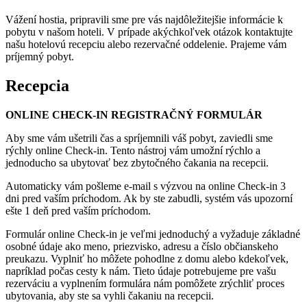
Vážení hostia, pripravili sme pre vás najdôležitejšie informácie k
pobytu v našom hoteli. V prípade akýchkoľvek otázok kontaktujte
našu hotelovú recepciu alebo rezervačné oddelenie. Prajeme vám
príjemný pobyt.
Recepcia
ONLINE CHECK-IN REGISTRAČNÝ FORMULÁR
Aby sme vám ušetrili čas a spríjemnili váš pobyt, zaviedli sme
rýchly online Check-in. Tento nástroj vám umožní rýchlo a
jednoducho sa ubytovať bez zbytočného čakania na recepcii.
Automaticky vám pošleme e-mail s výzvou na online Check-in 3
dni pred vaším príchodom. Ak by ste zabudli, systém vás upozorní
ešte 1 deň pred vaším príchodom.
Formulár online Check-in je veľmi jednoduchý a vyžaduje základné
osobné údaje ako meno, priezvisko, adresu a číslo občianskeho
preukazu. Vyplniť ho môžete pohodlne z domu alebo kdekoľvek,
napríklad počas cesty k nám. Tieto údaje potrebujeme pre vašu
rezerváciu a vyplnením formulára nám pomôžete zrýchliť proces
ubytovania, aby ste sa vyhli čakaniu na recepcii.