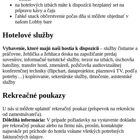
na hotelových izbách máte k dispozícii bezplatný set na
prípravu kávy a čaju
ľahké snack občerstvenie počas dňa si môžete objednať v
našom Lobby bare
Hotelové služby
Vybavenie, ktoré majú naši hostia k dispozícii
– služby čistiarne a
práčovne, žehlička a žehliaca doska na zapožičanie predaj
suvenírov, informačné turistické služby, trezor na izbách, úschovňa
batožiny, transfer hostí, zmenáreň, požičovňa audiovizuálnej
konferenčnej techniky (flipchart, dataprojektor, plazmová TV, podľa
potreby…) kopírovanie, sekretárske služby, tlmočenie, asistentské
služby
Rekreačné poukazy
U nás si môžete uplatniť rekreačný poukaz (príspevok na rekreáciu
od zamestnávateľa).
Dôležitá informácia:
V prípade požiadavky na vystavenie dokladu
pre rekreačný poukaz alebo na firmu nás, prosím, kontaktujte
najneskôr pri príchode do hotela vrátane všetkých potrebných
fakturačných údajov.