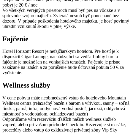
pobyt je 20 € / noc.
Vo všetkých verejných priestoroch musí byť pes na vôdzke a v
sprievode svojho majiteľa. Zvieratá nesmú byť ponechané bez
dozoru. V prípade poškodenia hotelového majetku, je hosť povinný
uhradiť vzniknutú škodu v plnej výške.
Fajčenie
Hotel Horizont Resort je nefajčiarskym hotelom. Pre hostí je k
dispozícii Cigar Lounge, nachádzajúci sa vedľa Lobby baru a
fajčenie je možné len na vonkajších terasách. Fajčenie je prísne
zakázané na izbách a za porušenie bude účtovaná pokuta 50 € za
vyčistenie.
Wellness služby
V cene pobytu máte neobmedzený vstup do hotelového Mountain
Wellness centra (relaxačný bazén s barom a vírivkou, sauny – soľná,
fínska, parná, infra, oddychová vodná posteľ, jacuzzi, oddychová
miestnosť s vodopádom, ochladzovací bazén)
Odporúčame vám rezerváciu ďalších našich wellness služieb
vopred, alebo pri vašom príchode Check in. Rezervujte si masáže,
procedúry alebo vstup do exkluzívnej privátnej zóny Vip Sky