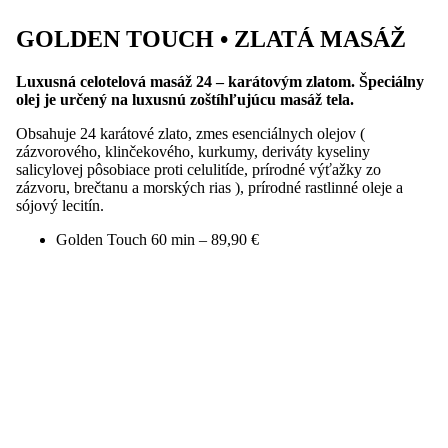
GOLDEN TOUCH • ZLATÁ MASÁŽ
Luxusná celotelová masáž 24 – karátovým zlatom. Špeciálny
olej je určený na luxusnú zoštíhľujúcu masáž tela.
Obsahuje 24 karátové zlato, zmes esenciálnych olejov (
zázvorového, klinčekového, kurkumy, deriváty kyseliny
salicylovej pôsobiace proti celulitíde, prírodné výťažky zo
zázvoru, brečtanu a morských rias ), prírodné rastlinné oleje a
sójový lecitín.
Golden Touch 60 min – 89,90 €