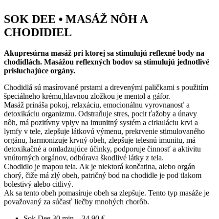
SOK DEE • MASÁŽ NÔH A
CHODIDIEL
Akupresúrna masáž pri ktorej sa stimulujú reflexné body na
chodidlách. Masážou reflexných bodov sa stimulujú jednotlivé
prisluchajúce orgány.
Chodidlá sú masírované prstami a drevenými paličkami s použitím
špeciálneho krému,hlavnou zložkou je mentol a gáfor.
Masáž prináša pokoj, relaxáciu, emocionálnu vyrovnanosť a
detoxikáciu organizmu. Odstraňuje stres, pocit ťažoby a únavy
nôh, má pozitívny vplyv na imunitný systém a cirkuláciu krvi a
lymfy v tele, zlepšuje látkovú výmenu, prekrvenie stimulovaného
orgánu, harmonizuje krvný obeh, zlepšuje telesnú imunitu, má
detoxikačné a omladzujúce účinky, podporuje činnosť a aktivitu
vnútorných orgánov, odbúrava škodlivé látky z tela.
Chodidlo je mapou tela. Ak je niektorá končatina, alebo orgán
chorý, čiže má zlý obeh, patričný bod na chodidle je pod tlakom
bolestivý alebo citlivý.
Ak sa tento obeh pomasíruje obeh sa zlepšuje. Tento typ masáže je
považovaný za súčasť liečby mnohých chorôb.
Sok Dee 30 min – 34,90 €