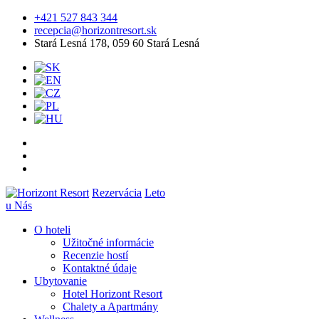
+421 527 843 344
recepcia@horizontresort.sk
Stará Lesná 178, 059 60 Stará Lesná
Rezervácia
Leto
u Nás
O hoteli
Užitočné informácie
Recenzie hostí
Kontaktné údaje
Ubytovanie
Hotel Horizont Resort
Chalety a Apartmány