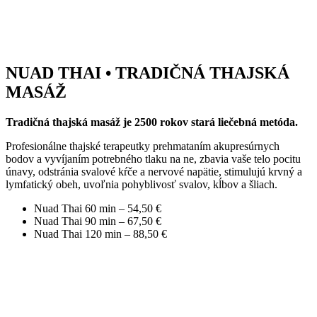
NUAD THAI • TRADIČNÁ THAJSKÁ
MASÁŽ
Tradičná thajská masáž je 2500 rokov stará liečebná metóda.
Profesionálne thajské terapeutky prehmataním akupresúrnych
bodov a vyvíjaním potrebného tlaku na ne, zbavia vaše telo pocitu
únavy, odstránia svalové kŕče a nervové napätie, stimulujú krvný a
lymfatický obeh, uvoľnia pohyblivosť svalov, kĺbov a šliach.
Nuad Thai 60 min – 54,50 €
Nuad Thai 90 min – 67,50 €
Nuad Thai 120 min – 88,50 €