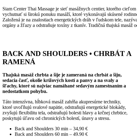
Siam Center Thai Massage je sieť masážnych centier, ktorého cieľom
vychutnať si širokú ponuku masáží, ktoré vykonávajú skúsené rodinné
Založená je na znalostiach energetických dráh v ľudskom tele, nazýva
orgány a žľazy a odstraňuje toxíny z tkanív. Tradičná thajská masáž o
BACK AND SHOULDERS • CHRBÁT A
RAMENÁ
Thajská masáž chrbta a šije je zameraná na chrbát a šiju,
sedacia časť, okolie krížových kostí a panvy a na svaly a
šľachy, ktoré sú najviac namáhané sedavým zamestnaním a
nedostatkom pohybu.
Táto intenzívna, hĺbková masáž zahŕňa akupresúrne techniky,
ktoré uvoľňujú svalové napätie, odstraňujú energetické blokády,
zvyšujú flexibilitu tela, odstraňujú bolesti hlavy a krčnej chrbtice,
poskytujú úľavu od chronických bolestí, únavy a stresu.
Back and Shoulders 30 min – 34,90 €
Back and Shoulders 60 min – 49.90 €