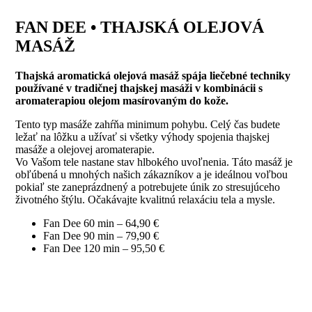
FAN DEE • THAJSKÁ OLEJOVÁ
MASÁŽ
Thajská aromatická olejová masáž spája liečebné techniky
používané v tradičnej thajskej masáži v kombinácii s
aromaterapiou olejom masírovaným do kože.
Tento typ masáže zahŕňa minimum pohybu. Celý čas budete
ležať na lôžku a užívať si všetky výhody spojenia thajskej
masáže a olejovej aromaterapie.
Vo Vašom tele nastane stav hlbokého uvoľnenia. Táto masáž je
obľúbená u mnohých našich zákazníkov a je ideálnou voľbou
pokiaľ ste zaneprázdnený a potrebujete únik zo stresujúceho
životného štýlu. Očakávajte kvalitnú relaxáciu tela a mysle.
Fan Dee 60 min – 64,90 €
Fan Dee 90 min – 79,90 €
Fan Dee 120 min – 95,50 €