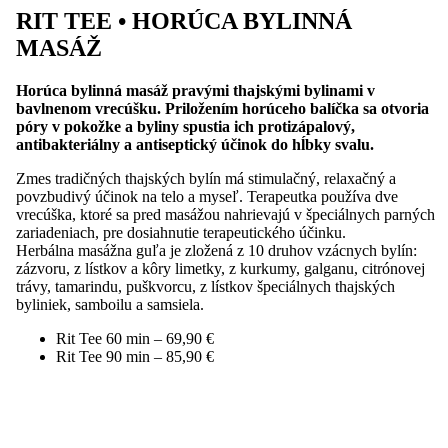
RIT TEE • HORÚCA BYLINNÁ
MASÁŽ
Horúca bylinná masáž pravými thajskými bylinami v
bavlnenom vrecúšku. Priložením horúceho balíčka sa otvoria
póry v pokožke a byliny spustia ich protizápalový,
antibakteriálny a antiseptický účinok do hĺbky svalu.
Zmes tradičných thajských bylín má stimulačný, relaxačný a
povzbudivý účinok na telo a myseľ. Terapeutka používa dve
vrecúška, ktoré sa pred masážou nahrievajú v špeciálnych parných
zariadeniach, pre dosiahnutie terapeutického účinku.
Herbálna masážna guľa je zložená z 10 druhov vzácnych bylín:
zázvoru, z lístkov a kôry limetky, z kurkumy, galganu, citrónovej
trávy, tamarindu, puškvorcu, z lístkov špeciálnych thajských
byliniek, samboilu a samsiela.
Rit Tee 60 min – 69,90 €
Rit Tee 90 min – 85,90 €