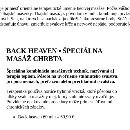
 je priniesť orientálne terapeutické umenie liečivej masáže. Počas v
 thajské masérky. Thajská masáž, s pôvodom v Indii, kombinuje prvky 
ných Sen, na ktorých sa nachádzajú dôležité akupresúrne body. Stláčani
dstraňuje únavu, zmierňuje svalové kŕče a nervové napätie, podporuje k
BACK HEAVEN • ŠPECIÁLNA
MASÁŽ CHRBTA
Špeciálna kombinácia masážnych techník, nazývaná aj
terapia teplom. Pôsobí na uvoľnenie stuhnutého svalstva,
pri poraneniach, preťažení alebo prechladnutí svalstva.
Terapeutka používa horúce bylinné vrecká, ktoré pôsobia do
hĺbky svalu a masážny olej, ktorý stuhnuté svaly uvoľňuje.
Pravidelné opakovanie procedúry môže priniesť úľavu od
chronických zápalov.
Back heaven 60 min – 69,90 €