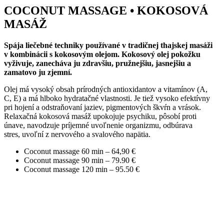
COCONUT MASSAGE • KOKOSOVÁ
MASÁŽ
Spája liečebné techniky používané v tradičnej thajskej masáži
v kombinácii s kokosovým olejom. Kokosový olej pokožku
vyživuje, zanecháva ju zdravšiu, pružnejšiu, jasnejšiu a
zamatovo ju zjemní.
Olej má vysoký obsah prírodných antioxidantov a vitamínov (A,
C, E) a má hlboko hydratačné vlastnosti. Je tiež vysoko efektívny
pri hojení a odstraňovaní jaziev, pigmentových škvŕn a vrások.
Relaxačná kokosová masáž upokojuje psychiku, pôsobí proti
únave, navodzuje príjemné uvoľnenie organizmu, odbúrava
stres, uvoľní z nervového a svalového napätia.
Coconut massage 60 min – 64,90 €
Coconut massage 90 min – 79.90 €
Coconut massage 120 min –
95.50
€