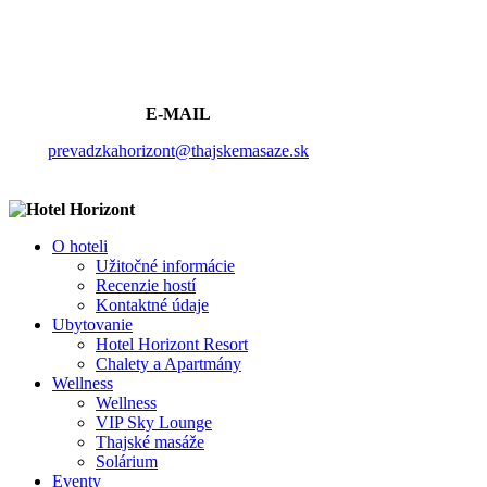
E-MAIL
prevadzkahorizont@thajskemasaze.sk
O hoteli
Užitočné informácie
Recenzie hostí
Kontaktné údaje
Ubytovanie
Hotel Horizont Resort
Chalety a Apartmány
Wellness
Wellness
VIP Sky Lounge
Thajské masáže
Solárium
Eventy