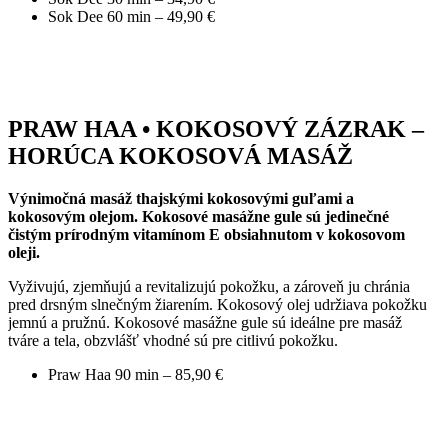
Sok Dee 60 min – 49,90 €
PRAW HAA • KOKOSOVÝ ZÁZRAK –
HORÚCA KOKOSOVÁ MASÁŽ
Výnimočná masáž thajskými kokosovými guľami a
kokosovým olejom. Kokosové masážne gule sú jedinečné
čistým prírodným vitamínom E obsiahnutom v kokosovom
oleji.
Vyživujú, zjemňujú a revitalizujú pokožku, a zároveň ju chránia
pred drsným slnečným žiarením. Kokosový olej udržiava pokožku
jemnú a pružnú. Kokosové masážne gule sú ideálne pre masáž
tváre a tela, obzvlášť vhodné sú pre citlivú pokožku.
Praw Haa 90 min – 85,90 €