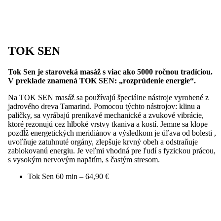
TOK SEN
Tok Sen je staroveká masáž s viac ako 5000 ročnou tradíciou.
V preklade znamená TOK SEN: „rozprúdenie energie“.
Na TOK SEN masáž sa používajú špeciálne nástroje vyrobené z
jadrového dreva Tamarind. Pomocou týchto nástrojov: klinu a
paličky, sa vyrábajú prenikavé mechanické a zvukové vibrácie,
ktoré rezonujú cez hlboké vrstvy tkaniva a kostí. Jemne sa klope
pozdĺž energetických meridiánov a výsledkom je úľava od bolesti ,
uvoľňuje zatuhnuté orgány, zlepšuje krvný obeh a odstraňuje
zablokovanú energiu. Je veľmi vhodná pre ľudí s fyzickou prácou,
s vysokým nervovým napätím, s častým stresom.
Tok Sen 60 min – 64,90 €