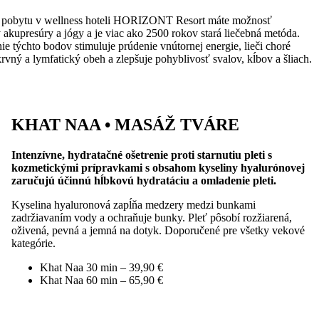
ášho pobytu v wellness hoteli HORIZONT Resort máte možnosť
akupresúry a jógy a je viac ako 2500 rokov stará liečebná metóda.
e týchto bodov stimuluje prúdenie vnútornej energie, lieči choré
rvný a lymfatický obeh a zlepšuje pohyblivosť svalov, kĺbov a šliach.
KHAT NAA • MASÁŽ TVÁRE
Intenzívne, hydratačné ošetrenie proti starnutiu pleti s
kozmetickými prípravkami s obsahom kyseliny hyalurónovej
zaručujú účinnú hĺbkovú hydratáciu a omladenie pleti.
Kyselina hyaluronová zapĺňa medzery medzi bunkami
zadržiavaním vody a ochraňuje bunky. Pleť pôsobí rozžiarená,
oživená, pevná a jemná na dotyk. Doporučené pre všetky vekové
kategórie.
Khat Naa 30 min – 39,90 €
Khat Naa 60 min – 65,90 €