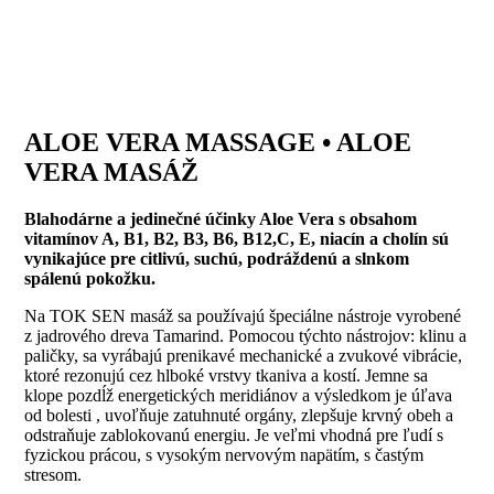
ALOE VERA MASSAGE • ALOE
VERA MASÁŽ
Blahodárne a jedinečné účinky Aloe Vera s obsahom
vitamínov A, B1, B2, B3, B6, B12,C, E, niacín a cholín sú
vynikajúce pre citlivú, suchú, podráždenú a slnkom
spálenú pokožku.
Na TOK SEN masáž sa používajú špeciálne nástroje vyrobené
z jadrového dreva Tamarind. Pomocou týchto nástrojov: klinu a
paličky, sa vyrábajú prenikavé mechanické a zvukové vibrácie,
ktoré rezonujú cez hlboké vrstvy tkaniva a kostí. Jemne sa
klope pozdĺž energetických meridiánov a výsledkom je úľava
od bolesti , uvoľňuje zatuhnuté orgány, zlepšuje krvný obeh a
odstraňuje zablokovanú energiu. Je veľmi vhodná pre ľudí s
fyzickou prácou, s vysokým nervovým napätím, s častým
stresom.