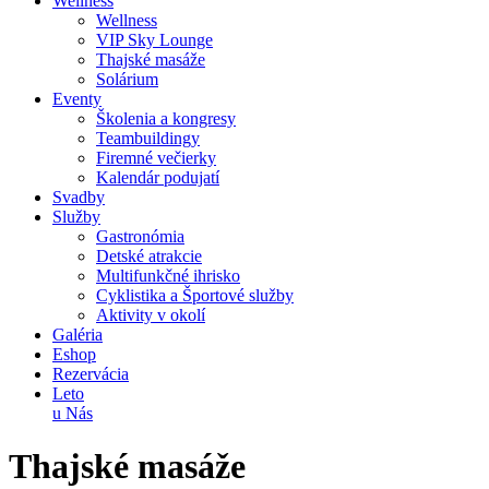
Wellness
Wellness
VIP Sky Lounge
Thajské masáže
Solárium
Eventy
Školenia a kongresy
Teambuildingy
Firemné večierky
Kalendár podujatí
Svadby
Služby
Gastronómia
Detské atrakcie
Multifunkčné ihrisko
Cyklistika a Športové služby
Aktivity v okolí
Galéria
Eshop
Rezervácia
Leto
u Nás
Thajské masáže