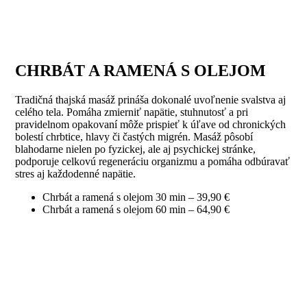
CHRBÁT A RAMENÁ S OLEJOM
Tradičná thajská masáž prináša dokonalé uvoľnenie svalstva aj
celého tela. Pomáha zmierniť napätie, stuhnutosť a pri
pravidelnom opakovaní môže prispieť k úľave od chronických
bolestí chrbtice, hlavy či častých migrén. Masáž pôsobí
blahodarne nielen po fyzickej, ale aj psychickej stránke,
podporuje celkovú regeneráciu organizmu a pomáha odbúravať
stres aj každodenné napätie.
Chrbát a ramená s olejom
30 min – 39,90 €
Chrbát a ramená s olejom
60 min – 64,90 €