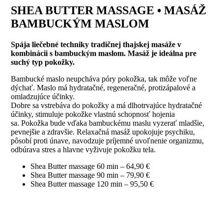
SHEA BUTTER MASSAGE • MASÁŽ
BAMBUCKÝM MASLOM
Spája liečebné techniky tradičnej thajskej masáže v
kombinácii s bambuckým maslom. Masáž je ideálna pre
suchý typ pokožky.
Bambucké maslo neupcháva póry pokožka, tak môže voľne
dýchať. Maslo má hydratačné, regeneračné, protizápalové a
omladzujúce účinky.
Dobre sa vstrebáva do pokožky a má dlhotrvajúce hydratačné
účinky, stimuluje pokožke vlastnú schopnosť hojenia
sa. Pokožka bude vďaka bambuckému maslu vyzerať mladšie,
pevnejšie a zdravšie. Relaxačná masáž upokojuje psychiku,
pôsobí proti únave, navodzuje príjemné uvoľnenie organizmu,
odbúrava stres a hlavne vyživuje pokožku tela.
Shea Butter massage 60 min – 64,90 €
Shea Butter massage 90 min – 79,90 €
Shea Butter massage 120 min – 95,50 €