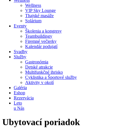
Wellness
Wellness
VIP Sky Lounge
Thajské masáže
Solárium
Eventy
Školenia a kongresy
Teambuildingy
Firemné večierky
Kalendár podujatí
Svadby
Služby
Gastronómia
Detské atrakcie
Multifunkčné ihrisko
Cyklistika a Športové služby
Aktivity v okolí
Galéria
Eshop
Rezervácia
Leto
u Nás
Ubytovací poriadok