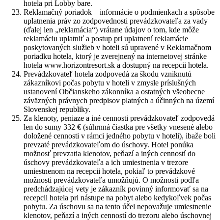
hotela pri Lobby bare.
Reklamačný poriadok – informácie o podmienkach a spôsobe
uplatnenia práv zo zodpovednosti prevádzkovateľa za vady
(ďalej len „reklamácia“) vrátane údajov o tom, kde môže
reklamáciu uplatniť a postup pri uplatnení reklamácie
poskytovaných služieb v hoteli sú upravené v Reklamačnom
poriadku hotela, ktorý je zverejnený na internetovej stránke
hotela www.horizontresort.sk a dostupný na recepcii hotela.
Prevádzkovateľ hotela zodpovedá za škodu vzniknutú
zákazníkovi počas pobytu v hoteli v zmysle príslušných
ustanovení Občianskeho zákonníka a ostatných všeobecne
záväzných právnych predpisov platných a účinných na území
Slovenskej republiky.
Za klenoty, peniaze a iné cennosti prevádzkovateľ zodpovedá
len do sumy 332 € (súhrnná čiastka pre všetky vnesené alebo
doložené cennosti v rámci jedného pobytu v hoteli), ibaže boli
prevzaté prevádzkovateľom do úschovy. Hotel ponúka
možnosť prevzatia klenotov, peňazí a iných cenností do
úschovy prevádzkovateľa a ich umiestnenia v trezore
umiestnenom na recepcii hotela, pokiaľ to prevádzkové
možnosti prevádzkovateľa umožňujú. O možnosti podľa
predchádzajúcej vety je zákazník povinný informovať sa na
recepcii hotela pri nástupe na pobyt alebo kedykoľvek počas
pobytu. Za úschovu sa na tento účel nepovažuje umiestnenie
klenotov, peňazí a iných cenností do trezoru alebo úschovnej