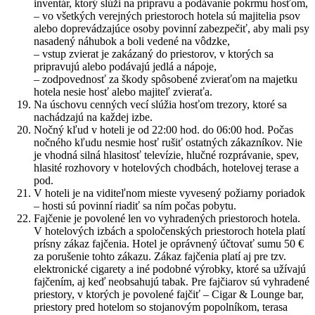
inventár, ktorý slúži na prípravu a podávanie pokrmu hosťom,
– vo všetkých verejných priestoroch hotela sú majitelia psov
alebo doprevádzajúce osoby povinní zabezpečiť, aby mali psy
nasadený náhubok a boli vedené na vôdzke,
– vstup zvierat je zakázaný do priestorov, v ktorých sa
pripravujú alebo podávajú jedlá a nápoje,
– zodpovednosť za škody spôsobené zvieraťom na majetku
hotela nesie hosť alebo majiteľ zvieraťa.
Na úschovu cenných vecí slúžia hosťom trezory, ktoré sa
nachádzajú na každej izbe.
Nočný kľud v hoteli je od 22:00 hod. do 06:00 hod. Počas
nočného kľudu nesmie hosť rušiť ostatných zákazníkov. Nie
je vhodná silná hlasitosť televízie, hlučné rozprávanie, spev,
hlasité rozhovory v hotelových chodbách, hotelovej terase a
pod.
V hoteli je na viditeľnom mieste vyvesený požiarny poriadok
– hosti sú povinní riadiť sa ním počas pobytu.
Fajčenie je povolené len vo vyhradených priestoroch hotela.
V hotelových izbách a spoločenských priestoroch hotela platí
prísny zákaz fajčenia. Hotel je oprávnený účtovať sumu 50 €
za porušenie tohto zákazu. Zákaz fajčenia platí aj pre tzv.
elektronické cigarety a iné podobné výrobky, ktoré sa užívajú
fajčením, aj keď neobsahujú tabak. Pre fajčiarov sú vyhradené
priestory, v ktorých je povolené fajčiť – Cigar & Lounge bar,
priestory pred hotelom so stojanovým popolníkom, terasa