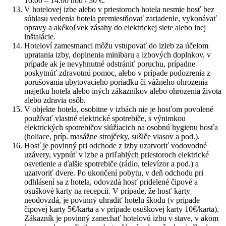
10:00 – 14:00 hod / 30 €.
V hotelovej izbe alebo v priestoroch hotela nesmie hosť bez
súhlasu vedenia hotela premiestňovať zariadenie, vykonávať
opravy a akékoľvek zásahy do elektrickej siete alebo inej
inštalácie.
Hoteloví zamestnanci môžu vstupovať do izieb za účelom
upratania izby, doplnenia minibaru a izbových doplnkov, v
prípade ak je nevyhnutné odstrániť poruchu, prípadne
poskytnúť zdravotnú pomoc, alebo v prípade podozrenia z
porušovania ubytovacieho poriadku či vážneho ohrozenia
majetku hotela alebo iných zákazníkov alebo ohrozenia života
alebo zdravia osôb.
V objekte hotela, osobitne v izbách nie je hosťom povolené
používať vlastné elektrické spotrebiče, s výnimkou
elektrických spotrebičov slúžiacich na osobnú hygienu hosťa
(holiace, príp. masážne strojčeky, sušiče vlasov a pod.).
Hosť je povinný pri odchode z izby uzatvoriť vodovodné
uzávery, vypnúť v izbe a priľahlých priestoroch elektrické
osvetlenie a ďalšie spotrebiče (rádio, televízor a pod.) a
uzatvoriť dvere. Po ukončení pobytu, v deň odchodu pri
odhlásení sa z hotela, odovzdá hosť pridelené čipové a
osuškové karty na recepcii. V prípade, že hosť karty
neodovzdá, je povinný uhradiť hotelu škodu (v prípade
čipovej karty 5€/karta a v prípade osuškovej karty 10€/karta).
Zákazník je povinný zanechať hotelovú izbu v stave, v akom