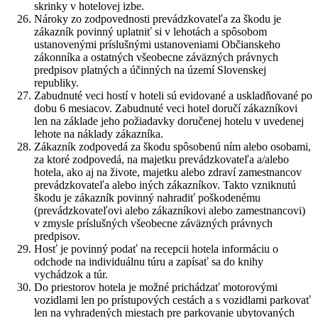
skrinky v hotelovej izbe.
Nároky zo zodpovednosti prevádzkovateľa za škodu je
zákazník povinný uplatniť si v lehotách a spôsobom
ustanovenými príslušnými ustanoveniami Občianskeho
zákonníka a ostatných všeobecne záväzných právnych
predpisov platných a účinných na území Slovenskej
republiky.
Zabudnuté veci hostí v hoteli sú evidované a uskladňované po
dobu 6 mesiacov. Zabudnuté veci hotel doručí zákazníkovi
len na základe jeho požiadavky doručenej hotelu v uvedenej
lehote na náklady zákazníka.
Zákazník zodpovedá za škodu spôsobenú ním alebo osobami,
za ktoré zodpovedá, na majetku prevádzkovateľa a/alebo
hotela, ako aj na živote, majetku alebo zdraví zamestnancov
prevádzkovateľa alebo iných zákazníkov. Takto vzniknutú
škodu je zákazník povinný nahradiť poškodenému
(prevádzkovateľovi alebo zákazníkovi alebo zamestnancovi)
v zmysle príslušných všeobecne záväzných právnych
predpisov.
Hosť je povinný podať na recepcii hotela informáciu o
odchode na individuálnu túru a zapísať sa do knihy
vychádzok a túr.
Do priestorov hotela je možné prichádzať motorovými
vozidlami len po prístupových cestách a s vozidlami parkovať
len na vyhradených miestach pre parkovanie ubytovaných