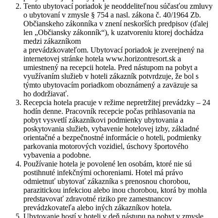
Tento ubytovací poriadok je neoddeliteľnou súčasťou zmluvy
o ubytovaní v zmysle § 754 a nasl. zákona č. 40/1964 Zb.
Občianskeho zákonníka v znení neskorších predpisov (ďalej
len „Občiansky zákonník“), k uzatvoreniu ktorej dochádza
medzi zákazníkom
a prevádzkovateľom. Ubytovací poriadok je zverejnený na
internetovej stránke hotela www.horizontresort.sk a
umiestnený na recepcii hotela. Pred nástupom na pobyt a
využívaním služieb v hoteli zákazník potvrdzuje, že bol s
týmto ubytovacím poriadkom oboznámený a zaväzuje sa
ho dodržiavať.
Recepcia hotela pracuje v režime nepretržitej prevádzky – 24
hodín denne. Pracovník recepcie počas prihlasovania na
pobyt vysvetlí zákazníkovi podmienky ubytovania a
poskytovania služieb, vybavenie hotelovej izby, základné
orientačné a bezpečnostné informácie o hoteli, podmienky
parkovania motorových vozidiel, úschovy športového
vybavenia a podobne.
Používanie hotela je povolené len osobám, ktoré nie sú
postihnuté infekčnými ochoreniami. Hotel má právo
odmietnuť ubytovať zákazníka s prenosnou chorobou,
parazitickou infekciou alebo inou chorobou, ktorá by mohla
predstavovať zdravotné riziko pre zamestnancov
prevádzkovateľa alebo iných zákazníkov hotela.
Ubytovanie hostí v hoteli v deň nástupu na pobyt v zmysle