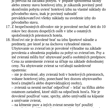
ju prevzal na začiatku pobytu. V prípade spôsobenia škody
alebo zmeny stavu hotelovej izby, je zákazník povinný pred
skončením pobytu uviesť hotelovú izbu na vlastné náklady do
pôvodného stavu, inak je povinný nahradiť
prevádzkovateľovi všetky náklady na uvedenie izby do
pôvodného stavu.
Z bezpečnostných dôvodov nie je povolené nechať deti do 10
rokov bez dozoru dospelých osôb v izbe a ostatných
spoločenských priestoroch hotela.
Hosťovi nie je dovolené brať na izbu športové náradie a
predmety, pre ktoré je na úschovu vyhradené miesto.
Ubytovanie so zvieraťom je povolené výhradne na základe
povolenia a uhradenia poplatku za pobyt so zvieraťom. Psy a
iné zvieratá môžu byť ubytované podľa osobitných predpisov.
Cena za umiestnenie zvierat sa účtuje na základe dohodnutej
ceny. Na ubytovanie zvierat sa vzťahujú nasledovné
opatrenia:
– nie je dovolené, aby zvieratá boli v hotelových priestoroch,
vrátane hotelovej izby, ponechané bez dozoru ubytovaného
hosťa (majiteľa alebo doprevádzajúcej osoby),
– zvieratá sa nesmú nechať odpočívať – ležať na lôžku alebo
ostatnom zariadení, ktoré slúži na odpočinok hosťa. Nie je
dovolené používať vane, sprchy, alebo umývadlá na kúpanie
a umývanie zvierat,
– na kŕmenie psov a iných zvierat nesmie byť použitý