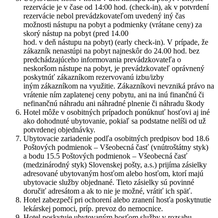
rezervácie je v čase od 14:00 hod. (check-in), ak v potvrdení
rezervácie nebol prevádzkovateľom uvedený iný čas
možnosti nástupu na pobyt a podmienky (vrátane ceny) za
skorý nástup na pobyt (pred 14.00
hod. v deň nástupu na pobyt) (early check-in). V prípade, že
zákazník nenastúpi na pobyt najneskôr do 24.00 hod. bez
predchádzajúceho informovania prevádzkovateľa o
neskoršom nástupe na pobyt, je prevádzkovateľ oprávnený
poskytnúť zákazníkom rezervovanú izbu/izby
iným zákazníkom na využitie. Zákazníkovi nevzniká právo na
vrátenie ním zaplatenej ceny pobytu, ani na inú finančnú či
nefinančnú náhradu ani náhradné plnenie či náhradu škody
Hotel môže v osobitných prípadoch ponúknuť hosťovi aj iné
ako dohodnuté ubytovanie, pokiaľ sa podstatne nelíši od už
potvrdenej objednávky.
Ubytovacie zariadenie podľa osobitných predpisov bod 18.6
Poštových podmienok – Všeobecná časť (vnútroštátny styk)
a bodu 15.5 Poštových podmienok – Všeobecná časť
(medzinárodný styk) Slovenskej pošty, a.s.) prijíma zásielky
adresované ubytovaným hosťom alebo hosťom, ktorí majú
ubytovacie služby objednané. Tieto zásielky sú povinné
doručiť adresátom a ak to nie je možné, vrátiť ich späť.
Hotel zabezpečí pri ochorení alebo zranení hosťa poskytnutie
lekárskej pomoci, príp. prevoz do nemocnice.
Hotel poskytuje ubytovaným hosťom služby v rozsahu