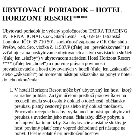
UBYTOVACÍ PORIADOK – HOTEL
HORIZONT RESORT****
Ubytovací poriadok je vydaný spoločnosťou TATRA TRADING
INTERNATIONAL s.r.o., Stará Lesná 178, 059 60 Tatranská
Lomnica, IČO: 35 710 501, spoločnosť zapísaná v OR Okr. súdu
Prešov, odd. Sro, vložka č. 11587/P (ďalej len „prevádzkovateľ“) a
vzťahuje sa na poskytovanie ubytovacích a s tým súvisiacich služieb
(ďalej len „služby“) v ubytovacom zariadení Hotel Horizont Resort
**** (ďalej len „hotel“) a upravuje práva a povinnosti
prevádzkovateľa a hostí ubytovaných v hoteli (ďalej len „zákazník“
alebo „zákazníci“) od momentu nástupu zákazníka na pobyt v hoteli
do jeho ukončenia.
V hoteli Horizont Resort môže byť ubytovaný len hosť, ktorý
sa riadne prihlási. Za tým účelom predloží pracovníkovi na
recepcii hotela svoj osobný doklad o totožnosti, občiansky
preukaz, platný cestovný pas alebo iný doklad totožnosti.
Pracovník recepcie hosťovi vydá hneď pri nástupe ubytovací
preukaz s uvedením jeho mena, čísla izby, dĺžky pobytu a
prístupovú kartu od izby. Za ubytovacie a ostatné služby je
hosť povinný platiť ceny vopred dohodnuté pri nástupe na
pobyt. Účet je splatný pri predložení hosťovi.