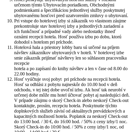
určenom týmto Ubytovacím poriadkom, Obchodnými
podmienkami a špecifikáciou jednotlivej služby poskytnutej
ubytovanému hosťovi pred uzatvorením zmluvy o ubytovaní.
Pri vstupe do hotelovej izby si zákazník vo vlastnom záujme
prekontroluje stav hotelovej izby a jednotlivých zariadení a
ich funkčnosť a prípadné vady alebo nedostatky ihneď
oznámi recepcii hotela. Hosť používa izbu po dobu, ktorú
dohodol s hotelom pri príchode.
Hotelová hala a priestory lobby baru sú určené na príjem
návštev zákazníkov ubytovaných v hoteli. V hotelovej izbe
smie zákazník prijímať návštevy len so súhlasom pracovníka
recepcie
hotela a po zapísaní do knihy návštev a len v čase od 8.00 do
22.00 hodiny.
Hosť vyúčtuje svoj pobyt pri príchode na recepcii hotela.
Hosť sa odhlási z pobytu najneskôr do 10.00 hod v deň
odchodu, v tej istej dobe uvoľní izbu. Ak hosť tak neurobí v
určenej dobe môže mu hotel účtovať pobyt aj nasledujúci deň.
V prípade záujmu o skorý Check-in alebo neskorý Check-out
kontaktujte, prosím, recepciu hotela. Poskytnutie týchto
doplnkových služieb závisí od aktuálnych prevádzkových a
kapacitných možností hotela. Poplatok za neskorý Check-out
do 13:00 hod. / 30 €, do 16:00 hod. / 50% z ceny izby/1 noc.
Skorý Check-in do 10:00 hod. / 50% z ceny izby/1 noc, od