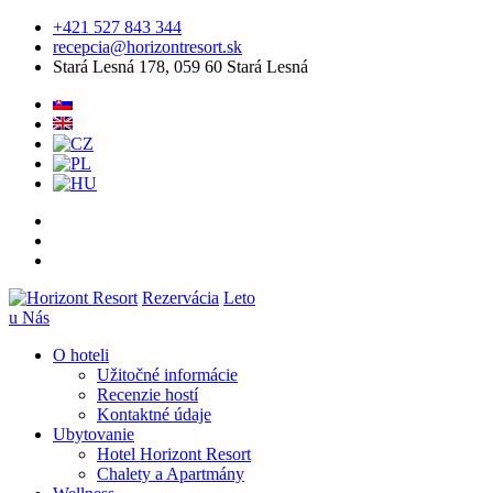
+421 527 843 344
recepcia@horizontresort.sk
Stará Lesná 178, 059 60 Stará Lesná
Rezervácia
Leto
u Nás
O hoteli
Užitočné informácie
Recenzie hostí
Kontaktné údaje
Ubytovanie
Hotel Horizont Resort
Chalety a Apartmány