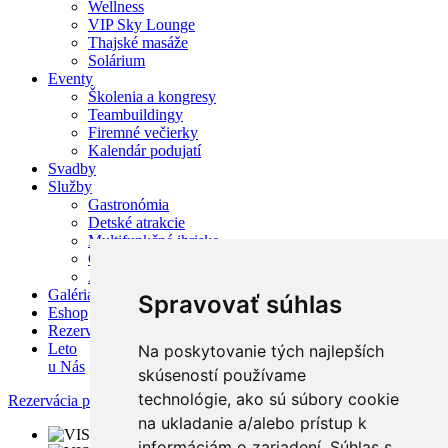
Wellness
VIP Sky Lounge
Thajské masáže
Solárium
Eventy
Školenia a kongresy
Teambuildingy
Firemné večierky
Kalendár podujatí
Svadby
Služby
Gastronómia
Detské atrakcie
Multifunkčné ihrisko
Cyklistika a Športové služby
Aktivity v okolí
Galéria
Spravovať súhlas
Eshop
Rezervácia
Leto
Na poskytovanie tých najlepších
u Nás
skúseností používame
technológie, ako sú súbory cookie
Rezervácia pobytu
na ukladanie a/alebo prístup k
informáciám o zariadení. Súhlas s