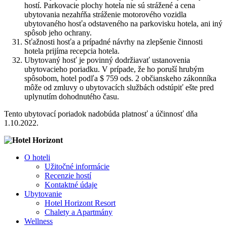
hostí. Parkovacie plochy hotela nie sú strážené a cena
ubytovania nezahŕňa stráženie motorového vozidla
ubytovaného hosťa odstaveného na parkovisku hotela, ani iný
spôsob jeho ochrany.
Sťažnosti hosťa a prípadné návrhy na zlepšenie činnosti
hotela prijíma recepcia hotela.
Ubytovaný hosť je povinný dodržiavať ustanovenia
ubytovacieho poriadku. V prípade, že ho poruší hrubým
spôsobom, hotel podľa $ 759 ods. 2 občianskeho zákonníka
môže od zmluvy o ubytovacích službách odstúpiť ešte pred
uplynutím dohodnutého času.
Tento ubytovací poriadok nadobúda platnosť a účinnosť dňa
1.10.2022.
O hoteli
Užitočné informácie
Recenzie hostí
Kontaktné údaje
Ubytovanie
Hotel Horizont Resort
Chalety a Apartmány
Wellness