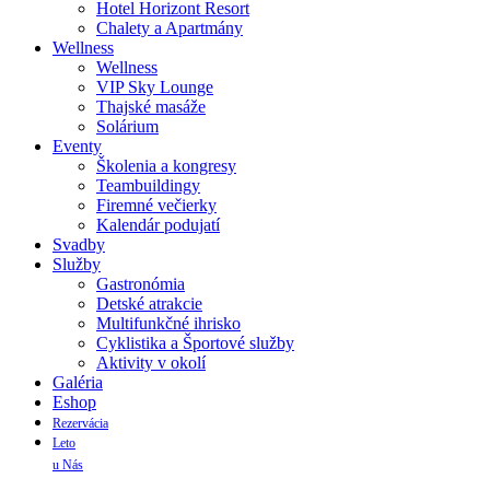
Hotel Horizont Resort
Chalety a Apartmány
Wellness
Wellness
VIP Sky Lounge
Thajské masáže
Solárium
Eventy
Školenia a kongresy
Teambuildingy
Firemné večierky
Kalendár podujatí
Svadby
Služby
Gastronómia
Detské atrakcie
Multifunkčné ihrisko
Cyklistika a Športové služby
Aktivity v okolí
Galéria
Eshop
Rezervácia
Leto
u Nás