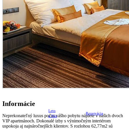
Informácie
Leto
Rezervácia
Neprekonateľný luxus počas vášho pobytu nájdete v našich dvoch
u Nás
VIP apartmánoch. Dokonalé izby s výnimočným interiérom
uspokoja aj najnáročnejších klientov. S rozlohou 62,77m2 sú