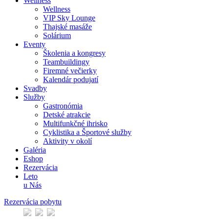
Wellness
Wellness
VIP Sky Lounge
Thajské masáže
Solárium
Eventy
Školenia a kongresy
Teambuildingy
Firemné večierky
Kalendár podujatí
Svadby
Služby
Gastronómia
Detské atrakcie
Multifunkčné ihrisko
Cyklistika a Športové služby
Aktivity v okolí
Galéria
Eshop
Rezervácia
Leto
u Nás
Rezervácia pobytu