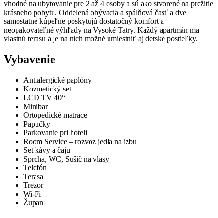
vhodné na ubytovanie pre 2 až 4 osoby a sú ako stvorené na prežitie
krásneho pobytu. Oddelená obývacia a spálňová časť a dve
samostatné kúpeľne poskytujú dostatočný komfort a
neopakovateľné výhľady na Vysoké Tatry. Každý apartmán ma
vlastnú terasu a je na nich možné umiestniť aj detské postieľky.
Vybavenie
Antialergické paplóny
Kozmetický set
LCD TV 40“
Minibar
Ortopedické matrace
Papučky
Parkovanie pri hoteli
Room Service – rozvoz jedla na izbu
Set kávy a čaju
Sprcha, WC, Sušič na vlasy
Telefón
Terasa
Trezor
Wi-Fi
Župan