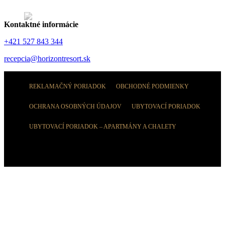
Kontaktné informácie
+421 527 843 344
recepcia@horizontresort.sk
REKLAMAČNÝ PORIADOK
OBCHODNÉ PODMIENKY
OCHRANA OSOBNÝCH ÚDAJOV
UBYTOVACÍ PORIADOK
UBYTOVACÍ PORIADOK – APARTMÁNY A CHALETY
© Tatra Trading International s.r.o.