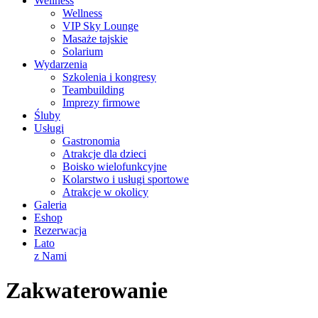
Wellness
Wellness
VIP Sky Lounge
Masaże tajskie
Solarium
Wydarzenia
Szkolenia i kongresy
Teambuilding
Imprezy firmowe
Śluby
Usługi
Gastronomia
Atrakcje dla dzieci
Boisko wielofunkcyjne
Kolarstwo i usługi sportowe
Atrakcje w okolicy
Galeria
Eshop
Rezerwacja
Lato
z Nami
Zakwaterowanie