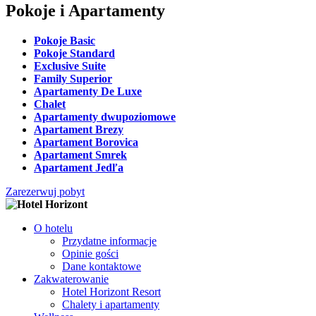
Pokoje i Apartamenty
Pokoje Basic
Pokoje Standard
Exclusive Suite
Family Superior
Apartamenty De Luxe
Chalet
Apartamenty dwupoziomowe
Apartament Brezy
Apartament Borovica
Apartament Smrek
Apartament Jedľa
Zarezerwuj pobyt
O hotelu
Przydatne informacje
Opinie gości
Dane kontaktowe
Zakwaterowanie
Hotel Horizont Resort
Chalety i apartamenty