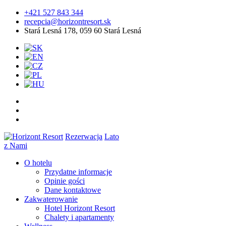
+421 527 843 344
recepcia@horizontresort.sk
Stará Lesná 178, 059 60 Stará Lesná
Rezerwacja
Lato
z Nami
O hotelu
Przydatne informacje
Opinie gości
Dane kontaktowe
Zakwaterowanie
Hotel Horizont Resort
Chalety i apartamenty