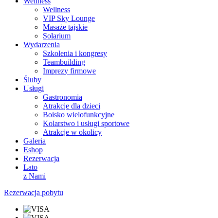
Wellness
Wellness
VIP Sky Lounge
Masaże tajskie
Solarium
Wydarzenia
Szkolenia i kongresy
Teambuilding
Imprezy firmowe
Śluby
Usługi
Gastronomia
Atrakcje dla dzieci
Boisko wielofunkcyjne
Kolarstwo i usługi sportowe
Atrakcje w okolicy
Galeria
Eshop
Rezerwacja
Lato
z Nami
Rezerwacja pobytu