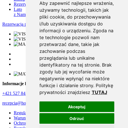
Aby zapewnić najlepsze wrażenia,
Rezerwacja
Lato
używamy technologii, takich jak
z Nami
pliki cookie, do przechowywania
i/lub uzyskiwania dostępu do
Rezerwacja pobytu
informacji o urządzeniu. Zgoda na
te technologie pozwoli nam
przetwarzać dane, takie jak
zachowanie podczas
przeglądania lub unikalne
identyfikatory na tej stronie. Brak
zgody lub jej wycofanie może
negatywnie wpłynąć na niektóre
Informacje kontaktowe
funkcje i działanie strony. Politykę
prywatności znajdziesz
TUTAJ
+421 527 843 344
recepcia@horizontresort.sk
Akceptuj
Regulamin reklamacji
Warunki handlowe
Odrzuć
Ochrona danych osobowych