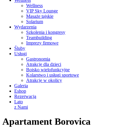
Wellness
Wellness
VIP Sky Lounge
Masaże tajskie
Solarium
Wydarzenia
Szkolenia i kongresy
Teambuilding
Imprezy firmowe
Śluby
Usługi
Gastronomia
Atrakcje dla dzieci
Boisko wielofunkcyjne
Kolarstwo i usługi sportowe
Atrakcje w okolicy
Galeria
Eshop
Rezerwacja
Lato
z Nami
Apartament Borovica