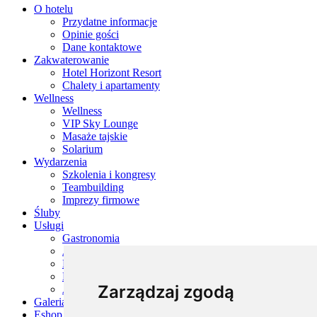
O hotelu
Przydatne informacje
Opinie gości
Dane kontaktowe
Zakwaterowanie
Hotel Horizont Resort
Chalety i apartamenty
Wellness
Wellness
VIP Sky Lounge
Masaże tajskie
Solarium
Wydarzenia
Szkolenia i kongresy
Teambuilding
Imprezy firmowe
Śluby
Usługi
Gastronomia
Atrakcje dla dzieci
Boisko wielofunkcyjne
Kolarstwo i usługi sportowe
Zarządzaj zgodą
Atrakcje w okolicy
Galeria
Eshop