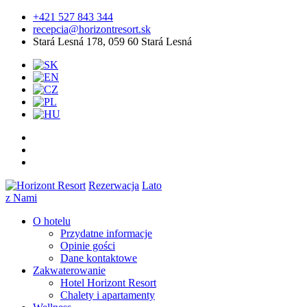
+421 527 843 344
recepcia@horizontresort.sk
Stará Lesná 178, 059 60 Stará Lesná
Rezerwacja
Lato
z Nami
O hotelu
Przydatne informacje
Opinie gości
Dane kontaktowe
Zakwaterowanie
Hotel Horizont Resort
Chalety i apartamenty