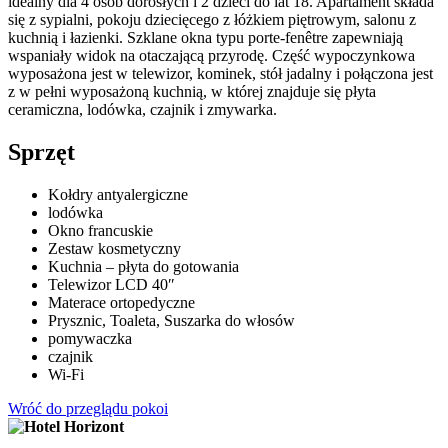
idealny dla 4 osób dorosłych i 2 dzieci do lat 18. Apartament składa
się z sypialni, pokoju dziecięcego z łóżkiem piętrowym, salonu z
kuchnią i łazienki. Szklane okna typu porte-fenêtre zapewniają
wspaniały widok na otaczającą przyrodę. Część wypoczynkowa
wyposażona jest w telewizor, kominek, stół jadalny i połączona jest
z w pełni wyposażoną kuchnią, w której znajduje się płyta
ceramiczna, lodówka, czajnik i zmywarka.
Sprzęt
Kołdry antyalergiczne
lodówka
Okno francuskie
Zestaw kosmetyczny
Kuchnia – płyta do gotowania
Telewizor LCD 40″
Materace ortopedyczne
Prysznic, Toaleta, Suszarka do włosów
pomywaczka
czajnik
Wi-Fi
Wróć do przeglądu pokoi