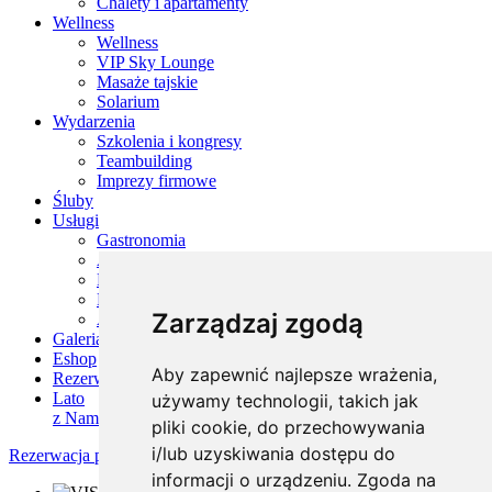
Chalety i apartamenty
Wellness
Wellness
VIP Sky Lounge
Masaże tajskie
Solarium
Wydarzenia
Szkolenia i kongresy
Teambuilding
Imprezy firmowe
Śluby
Usługi
Gastronomia
Atrakcje dla dzieci
Boisko wielofunkcyjne
Kolarstwo i usługi sportowe
Zarządzaj zgodą
Atrakcje w okolicy
Galeria
Eshop
Aby zapewnić najlepsze wrażenia,
Rezerwacja
Lato
używamy technologii, takich jak
z Nami
pliki cookie, do przechowywania
i/lub uzyskiwania dostępu do
Rezerwacja pobytu
informacji o urządzeniu. Zgoda na