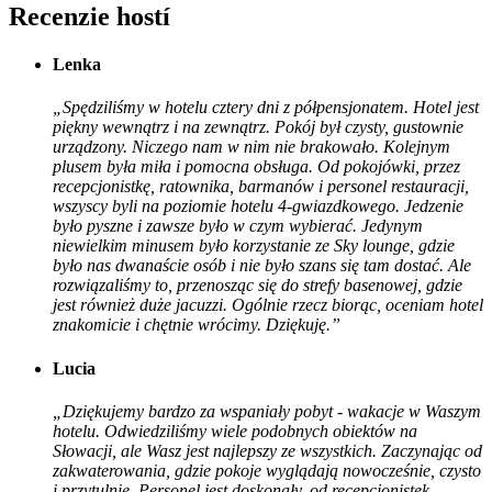
Recenzie hostí
Lenka
„Spędziliśmy w hotelu cztery dni z półpensjonatem. Hotel jest
piękny wewnątrz i na zewnątrz. Pokój był czysty, gustownie
urządzony. Niczego nam w nim nie brakowało. Kolejnym
plusem była miła i pomocna obsługa. Od pokojówki, przez
recepcjonistkę, ratownika, barmanów i personel restauracji,
wszyscy byli na poziomie hotelu 4-gwiazdkowego. Jedzenie
było pyszne i zawsze było w czym wybierać. Jedynym
niewielkim minusem było korzystanie ze Sky lounge, gdzie
było nas dwanaście osób i nie było szans się tam dostać. Ale
rozwiązaliśmy to, przenosząc się do strefy basenowej, gdzie
jest również duże jacuzzi. Ogólnie rzecz biorąc, oceniam hotel
znakomicie i chętnie wrócimy. Dziękuję.”
Lucia
„Dziękujemy bardzo za wspaniały pobyt - wakacje w Waszym
hotelu. Odwiedziliśmy wiele podobnych obiektów na
Słowacji, ale Wasz jest najlepszy ze wszystkich. Zaczynając od
zakwaterowania, gdzie pokoje wyglądają nowocześnie, czysto
i przytulnie. Personel jest doskonały, od recepcjonistek,