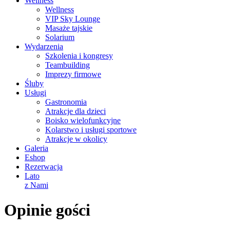
Wellness
Wellness
VIP Sky Lounge
Masaże tajskie
Solarium
Wydarzenia
Szkolenia i kongresy
Teambuilding
Imprezy firmowe
Śluby
Usługi
Gastronomia
Atrakcje dla dzieci
Boisko wielofunkcyjne
Kolarstwo i usługi sportowe
Atrakcje w okolicy
Galeria
Eshop
Rezerwacja
Lato
z Nami
Opinie gości