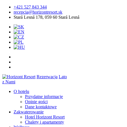
+421 527 843 344
recepcia@horizontresort.sk
Stará Lesná 178, 059 60 Stará Lesná
Rezerwacja
Lato
z Nami
O hotelu
Przydatne informacje
Opinie gości
Dane kontaktowe
Zakwaterowanie
Hotel Horizont Resort
Chalety i apartamenty