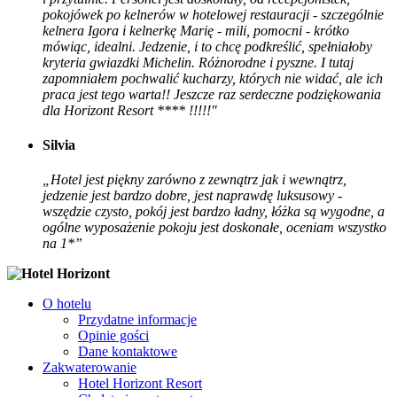
pokojówek po kelnerów w hotelowej restauracji - szczególnie
kelnera Igora i kelnerkę Marię - mili, pomocni - krótko
mówiąc, idealni. Jedzenie, i to chcę podkreślić, spełniałoby
kryteria gwiazdki Michelin. Różnorodne i pyszne. I tutaj
zapomniałem pochwalić kucharzy, których nie widać, ale ich
praca jest tego warta!! Jeszcze raz serdeczne podziękowania
dla Horizont Resort **** !!!!!"
Silvia
„Hotel jest piękny zarówno z zewnątrz jak i wewnątrz,
jedzenie jest bardzo dobre, jest naprawdę luksusowy -
wszędzie czysto, pokój jest bardzo ładny, łóżka są wygodne, a
ogólne wyposażenie pokoju jest doskonałe, oceniam wszystko
na 1*”
O hotelu
Przydatne informacje
Opinie gości
Dane kontaktowe
Zakwaterowanie
Hotel Horizont Resort