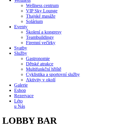
Wellness
Wellness centrum
VIP Sky Lounge
Thajské masáže
Solárium
Eventy
Školení a kongresy
Teambuildingy
Firemní večírky
Svatby
Služby
Gastronomie
Dětské atrakce
Multifunkční hřiště
Cyklistika a sportovní služby
Aktivity v okolí
Galerie
Eshop
Rezervace
Léto
u Nás
LOBBY BAR