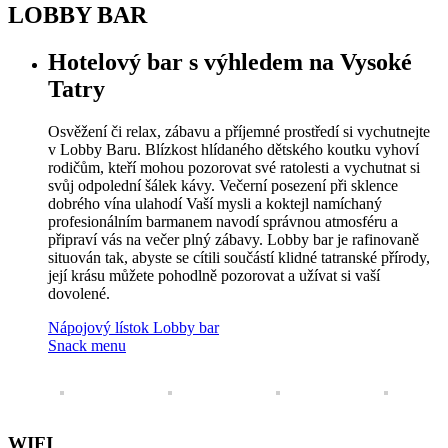
LOBBY BAR
Hotelový bar s výhledem na Vysoké
Tatry
Osvěžení či relax, zábavu a příjemné prostředí si vychutnejte
v Lobby Baru. Blízkost hlídaného dětského koutku vyhoví
rodičům, kteří mohou pozorovat své ratolesti a vychutnat si
svůj odpolední šálek kávy. Večerní posezení při sklence
dobrého vína ulahodí Vaší mysli a koktejl namíchaný
profesionálním barmanem navodí správnou atmosféru a
připraví vás na večer plný zábavy. Lobby bar je rafinovaně
situován tak, abyste se cítili součástí klidné tatranské přírody,
její krásu můžete pohodlně pozorovat a užívat si vaší
dovolené.
Nápojový lístok Lobby bar
Snack menu
WIFI