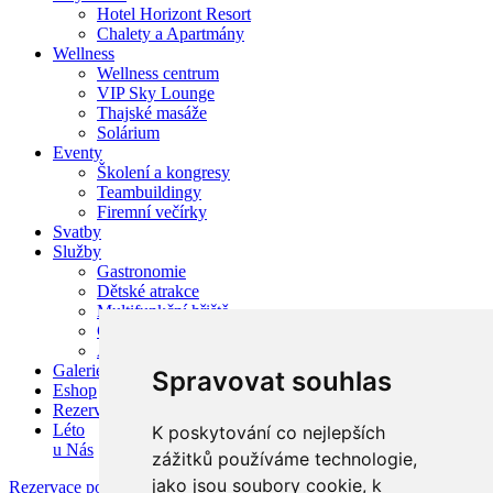
Hotel Horizont Resort
Chalety a Apartmány
Wellness
Wellness centrum
VIP Sky Lounge
Thajské masáže
Solárium
Eventy
Školení a kongresy
Teambuildingy
Firemní večírky
Svatby
Služby
Gastronomie
Dětské atrakce
Multifunkční hřiště
Cyklistika a sportovní služby
Aktivity v okolí
Galerie
Spravovat souhlas
Eshop
Rezervace
Léto
K poskytování co nejlepších
u Nás
zážitků používáme technologie,
jako jsou soubory cookie, k
Rezervace pobytu