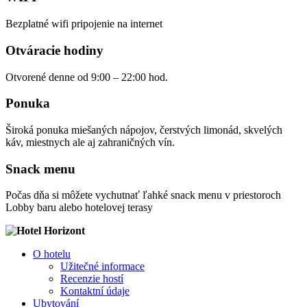
Bezplatné wifi pripojenie na internet
Otváracie hodiny
Otvorené denne od 9:00 – 22:00 hod.
Ponuka
Široká ponuka miešaných nápojov, čerstvých limonád, skvelých
káv, miestnych ale aj zahraničných vín.
Snack menu
Počas dňa si môžete vychutnať ľahké snack menu v priestoroch
Lobby baru alebo hotelovej terasy
O hotelu
Užitečné informace
Recenzie hostí
Kontaktní údaje
Ubytování