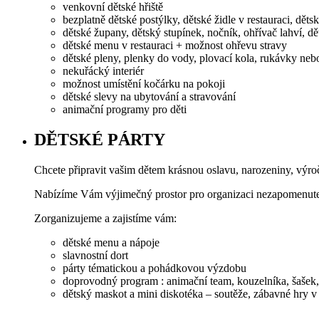
venkovní dětské hřiště
bezplatně dětské postýlky, dětské židle v restauraci, děts
dětské župany, dětský stupínek, nočník, ohřívač lahví, d
dětské menu v restauraci + možnost ohřevu stravy
dětské pleny, plenky do vody, plovací kola, rukávky neb
nekuřácký interiér
možnost umístění kočárku na pokoji
dětské slevy na ubytování a stravování
animační programy pro děti
DĚTSKÉ PÁRTY
Chcete připravit vašim dětem krásnou oslavu, narozeniny, výro
Nabízíme Vám výjimečný prostor pro organizaci nezapomenutel
Zorganizujeme a zajistíme vám:
dětské menu a nápoje
slavnostní dort
párty tématickou a pohádkovou výzdobu
doprovodný program : animační team, kouzelníka, šašek,
dětský maskot a mini diskotéka – soutěže, zábavné hry 