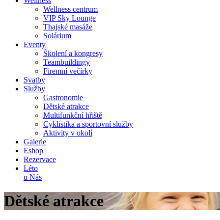
Wellness
Wellness centrum
VIP Sky Lounge
Thajské masáže
Solárium
Eventy
Školení a kongresy
Teambuildingy
Firemní večírky
Svatby
Služby
Gastronomie
Dětské atrakce
Multifunkční hřiště
Cyklistika a sportovní služby
Aktivity v okolí
Galerie
Eshop
Rezervace
Léto
u Nás
Dětské atrakce