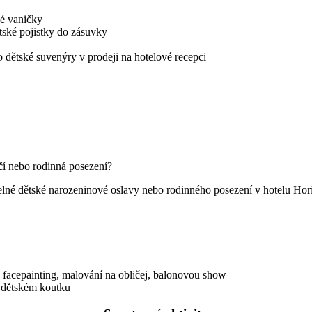
ké vaničky
ětské pojistky do zásuvky
o dětské suvenýry v prodeji na hotelové recepci
čí nebo rodinná posezení?
né dětské narozeninové oslavy nebo rodinného posezení v hotelu Hor
 facepainting, malování na obličej, balonovou show
v dětském koutku