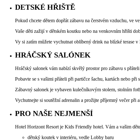
DETSKÉ HŘIŠTĚ
Pokud chcete dětem dopřát zábavu na čerstvém vzduchu, ve ven
Vaše děti zažijí v dětském koutku nebo na venkovním hřišti dob
Vy si zatím můžete vychutnat oblíbený drink na blízké terase v
HRÁČSKÝ SALÓNEK
Hráčský salonek vám nabízí skvělý prostor pro zábavu s přáteli
Pobavte se s vašimi přáteli při partičce šachu, kartách nebo při 
Zábavný salonek je vybaven kulečníkovým stolem, stolním fotb
Vychutnejte si soutěžní adrenalin a prožijte příjemný večer při
PRO NAŠE NEJMENŠÍ
Hotel Horizont Resort je Kids Friendly hotel. Vám a vašim děte
dětský koutek v interiéru, vedle Lobby baru