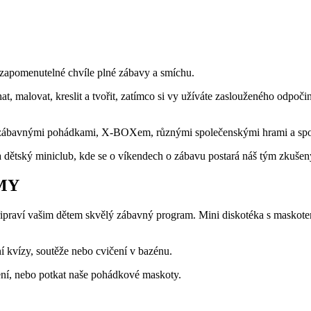
zapomenutelné chvíle plné zábavy a smíchu.
, malovat, kreslit a tvořit, zatímco si vy užíváte zaslouženého odpoči
zábavnými pohádkami, X-BOXem, různými společenskými hrami a spoust
a dětský miniclub, kde se o víkendech o zábavu postará náš tým zkuše
MY
připraví vašim dětem skvělý zábavný program. Mini diskotéka s maskotem,
ní kvízy, soutěže nebo cvičení v bazénu.
ení, nebo potkat naše pohádkové maskoty.