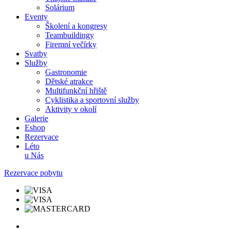
Solárium
Eventy
Školení a kongresy
Teambuildingy
Firemní večírky
Svatby
Služby
Gastronomie
Dětské atrakce
Multifunkční hřiště
Cyklistika a sportovní služby
Aktivity v okolí
Galerie
Eshop
Rezervace
Léto
u Nás
Rezervace pobytu