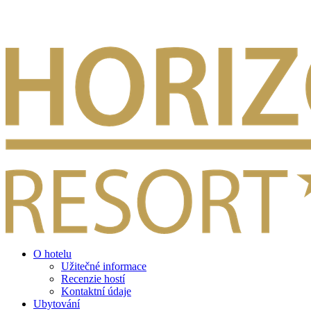
O hotelu
Užitečné informace
Recenzie hostí
Kontaktní údaje
Ubytování