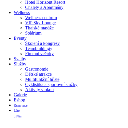
Hotel Horizont Resort
Chalety a Apartmány
Wellness
Wellness centrum
VIP Sky Lounge
Thajské masáže
Solárium
Eventy
Školení a kongresy
Teambuildingy
Firemní večírky
Svatby
Služby
Gastronomie
Dětské atrakce
Multifunkční hřiště
Cyklistika a sportovní služby
Aktivity v okolí
Galerie
Eshop
Rezervace
Léto
u Nás