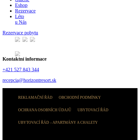
Eshop
Rezervace
Léto
u Nás
Rezervace pobytu
Kontaktní informace
+421 527 843 344
recepcia@horizontresort.sk
REKLAMAČNÍ ŘÁD
OBCHODNÍ PODMÍNKY
OCHRANA OSOBNÍCH ÚDAJŮ
UBYTOVACÍ ŘÁD
UBYTOVACÍ ŘÁD – APARTMÁNY A CHALETY
© Tatra Trading International s.r.o.