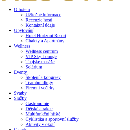
O hotelu
Užitečné informace
Recenzie hostí
Kontaktní údaje
Ubytování
Hotel Horizont Resort
Chalety a Apartmány
Wellness
Wellness centrum
VIP Sky Lounge
Thajské masáže
Solárium
Eventy
Školení a kongresy
Teambuildingy
Firemní večírky
Svatby
Služby
Gastronomie
Dětské atrakce
Multifunkční hřiště
Cyklistika a sportovní služby
Aktivity v okolí
Galerie