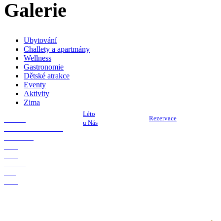
Galerie
Ubytování
Challety a apartmány
Wellness
Gastronomie
Dětské atrakce
Eventy
Aktivity
Zima
Léto
Rezervace
u Nás